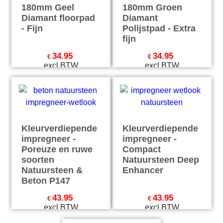
180mm Geel
180mm Groen
Diamant floorpad
Diamant
- Fijn
Polijstpad - Extra
fijn
34.95
34.95
€
€
excl BTW
excl BTW
€
42.29
incl BTW
€
42.29
incl BTW
excl Verzendkosten
excl Verzendkosten
Kleurverdiepende
Kleurverdiepende
impregneer -
impregneer -
Poreuze en ruwe
Compact