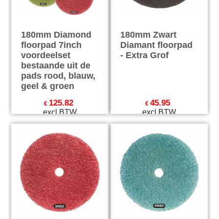
180mm Diamond
180mm Zwart
floorpad 7inch
Diamant floorpad
voordeelset
- Extra Grof
bestaande uit de
pads rood, blauw,
geel & groen
125.82
45.95
€
€
excl BTW
excl BTW
€
152.24
incl BTW
€
55.60
incl BTW
excl Verzendkosten
excl Verzendkosten