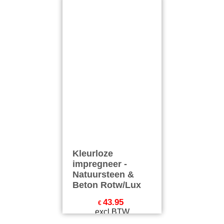
soorten
Natuursteen Deep
Natuursteen &
Enhancer
Beton P147
43.95
43.95
€
€
excl BTW
excl BTW
€
53.18
incl BTW
€
53.18
incl BTW
excl Verzendkosten
excl Verzendkosten