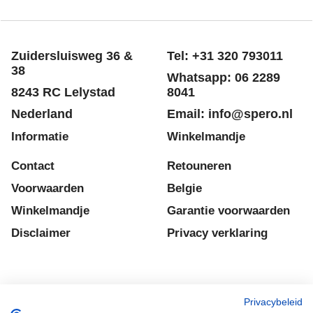
Kleurloze
impregneer -
Natuursteen &
Beton Rotw/Lux
43.95
€
excl BTW
€
53.18
incl BTW
excl Verzendkosten
Zuidersluisweg 36 &
Tel: +31 320 793011
38
Whatsapp: 06 2289
8243 RC Lelystad
8041
Nederland
Email: info@spero.nl
Informatie
Winkelmandje
Contact
Retouneren
Privacybeleid