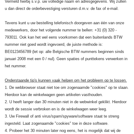
Vermeld hierbij s.v.p. uw volledige naam en adresgegevens. Wij zullen
u dan direct de orderbevestiging versturen d.m.v. de fax of e-mail.
Tevens kunt u uw bestelling telefonisch doorgeven aan één van onze
medewerkers, door het volgende nummer te bellen: +31 (0) 320 -
793011. Ook kan het wel eens voorkomen dat een buitenlands BTW
nummer niet goed wordt ingevoerd, de juiste methode is:
BE0123456789 (let op: alle Belgische BTW nummers beginnen sinds
januari 2008 met een 0 / nul). Geen spaties of punttekens verwerken in
het nummer.
Onderstaande tip's kunnen vaak helpen om het probleem op te lossen.
1. De webbrowser staat niet toe om zogenaamde "cookies" op te slaan.
Hierdoor kan de winkelwagen geen artikelen vasthouden.
2. U heeft langer dan 30 minuten niet in de webwinkel geklikt. Hierdoor
wordt de sessie verbroken en is de winkelwagen weer leeg.
3. Uw Firewall of anti virus/spam/spyware/software staat te streng
ingesteld. Laat zogenaamde "cookies" toe in deze software.
4. Probeer het 30 minuten later nog eens, het is mogelijk dat wij de