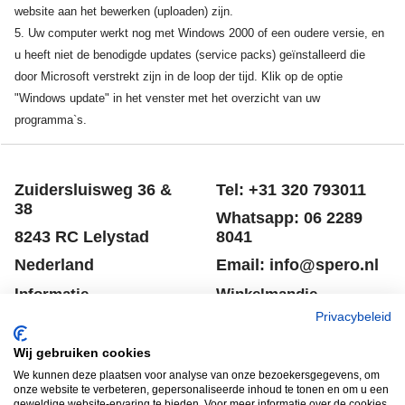
website aan het bewerken (uploaden) zijn.
5. Uw computer werkt nog met Windows 2000 of een oudere versie, en
u heeft niet de benodigde updates (service packs) geïnstalleerd die
door Microsoft verstrekt zijn in de loop der tijd. Klik op de optie
"Windows update" in het venster met het overzicht van uw
programma`s.
Zuidersluisweg 36 &
Tel: +31 320 793011
38
Whatsapp: 06 2289
8243 RC Lelystad
8041
Nederland
Email: info@spero.nl
Informatie
Winkelmandje
Privacybeleid
Contact
Retouneren
Wij gebruiken cookies
Voorwaarden
Belgie
We kunnen deze plaatsen voor analyse van onze bezoekersgegevens, om
Winkelmandje
Garantie voorwaarden
onze website te verbeteren, gepersonaliseerde inhoud te tonen en om u een
geweldige website-ervaring te bieden. Voor meer informatie over de cookies