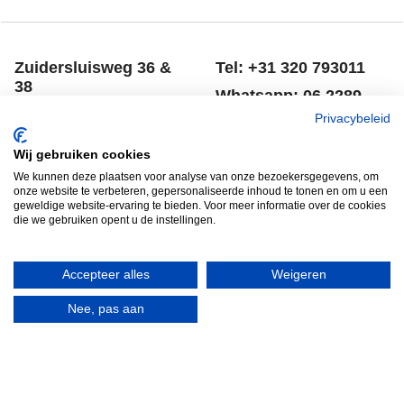
Klik hier
Klik hier
Zuidersluisweg 36 &
Tel: +31 320 793011
38
Whatsapp: 06 2289
8243 RC Lelystad
8041
Privacybeleid
Nederland
Email: info@spero.nl
Wij gebruiken cookies
Informatie
Winkelmandje
We kunnen deze plaatsen voor analyse van onze bezoekersgegevens, om
onze website te verbeteren, gepersonaliseerde inhoud te tonen en om u een
geweldige website-ervaring te bieden. Voor meer informatie over de cookies
Contact
Retouneren
die we gebruiken opent u de instellingen.
Voorwaarden
Belgie
Winkelmandje
Garantie voorwaarden
Accepteer alles
Weigeren
Disclaimer
Privacy verklaring
Nee, pas aan
HERROEPINGSKNOP