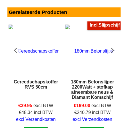
Gerelateerde Producten
Incl.Slijpschijf
Gereedschapskoffer
180mm Betonslijper
r
RVS 50cm
2200Watt + stofkap
M-
afneembare neus &
Diamant Komschijf
€
39.95
excl BTW
€
199.00
excl BTW
€
48.34
incl BTW
€
240.79
incl BTW
excl Verzendkosten
excl Verzendkosten