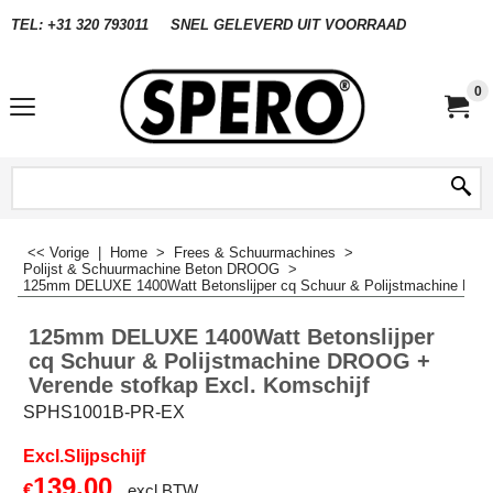
TEL: +31 320 793011
SNEL GELEVERD UIT VOORRAAD
0
<< Vorige
|
Home
>
Frees & Schuurmachines
>
Polijst & Schuurmachine Beton DROOG
>
125mm DELUXE 1400Watt Betonslijper cq Schuur & Polijstmachine DROO
125mm DELUXE 1400Watt Betonslijper
cq Schuur & Polijstmachine DROOG +
Verende stofkap Excl. Komschijf
SPHS1001B-PR-EX
Excl.Slijpschijf
139.00
€
excl BTW