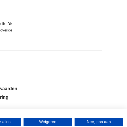
uik. Dit
 overige
rwaarden
ring
 alles
Weigeren
Nee, pas aan