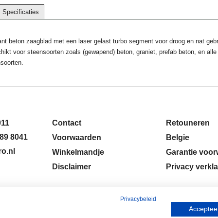
Specificaties
ant beton zaagblad met een laser gelast turbo segment voor droog en nat gebr
hikt voor steensoorten zoals (gewapend) beton, graniet, prefab beton, en alle
soorten.
011
Contact
Retouneren
89 8041
Voorwaarden
Belgie
o.nl
Winkelmandje
Garantie voo
Disclaimer
Privacy verkla
Privacybeleid
Accepteer