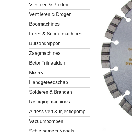
Vlechten & Binden
Ventileren & Drogen
Boormachines
Frees & Schuurmachines
Buizenknipper
Zaagmachines
BetonTrilnaalden
Mixers
Handgereedschap
Solderen & Branden
Reinigingmachines
Airless Verf & Injectiepomp
Vacuumpompen
Schiethamers Nagels