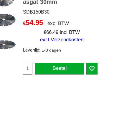
asgat 30mm
SDB150B30
54.95
excl BTW
€
€
66.49
incl BTW
excl Verzendkosten
Levertijd:
1-3 dagen
Bestel