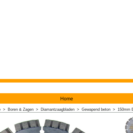
Home
e
>
Boren & Zagen
>
Diamantzaagbladen
>
Gewapend beton
>
150mm B