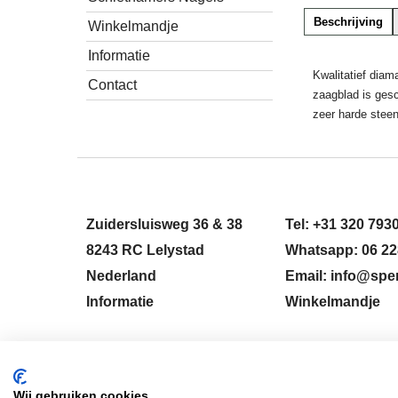
Beschrijving
Winkelmandje
Informatie
Kwalitatief diam
Contact
zaagblad is gesc
zeer harde steen
Zuidersluisweg 36 & 38
Tel: +31 320 793
8243 RC Lelystad
Whatsapp: 06 22
Nederland
Email: info@sper
Informatie
Winkelmandje
HERROEPINGSKNOP
Wij gebruiken cookies