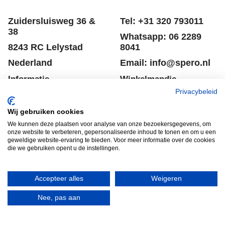
Zuidersluisweg 36 &
Tel: +31 320 793011
38
Whatsapp: 06 2289
8243 RC Lelystad
8041
Nederland
Email: info@spero.nl
Informatie
Winkelmandje
Privacybeleid
Contact
Retouneren
Wij gebruiken cookies
Voorwaarden
Belgie
We kunnen deze plaatsen voor analyse van onze bezoekersgegevens, om
Winkelmandje
Garantie voorwaarden
onze website te verbeteren, gepersonaliseerde inhoud te tonen en om u een
geweldige website-ervaring te bieden. Voor meer informatie over de cookies
Disclaimer
Privacy verklaring
die we gebruiken opent u de instellingen.
Accepteer alles
Weigeren
Nee, pas aan
HERROEPINGSKNOP