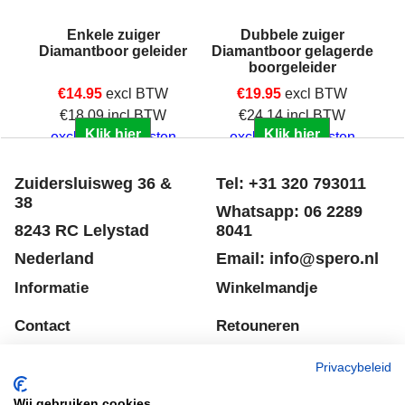
 -
Enkele zuiger
Dubbele zuiger
et
Diamantboor geleider
Diamantboor gelagerde
boorgeleider
€
14.95
excl BTW
€
19.95
excl BTW
€
18.09
incl BTW
€
24.14
incl BTW
Klik hier
Klik hier
excl Verzendkosten
excl Verzendkosten
Zuidersluisweg 36 &
Tel: +31 320 793011
38
Whatsapp: 06 2289
8243 RC Lelystad
8041
Nederland
Email: info@spero.nl
Informatie
Winkelmandje
Contact
Retouneren
Voorwaarden
Belgie
Privacybeleid
Winkelmandje
Garantie voorwaarden
Wij gebruiken cookies