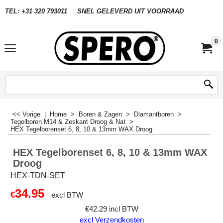
TEL: +31 320 793011
SNEL GELEVERD UIT VOORRAAD
0
<< Vorige
|
Home
>
Boren & Zagen
>
Diamantboren
>
Tegelboren M14 & Zeskant Droog & Nat
>
HEX Tegelborenset 6, 8, 10 & 13mm WAX Droog
HEX Tegelborenset 6, 8, 10 & 13mm WAX
Droog
HEX-TDN-SET
34.95
€
excl BTW
€
42.29
incl BTW
excl Verzendkosten