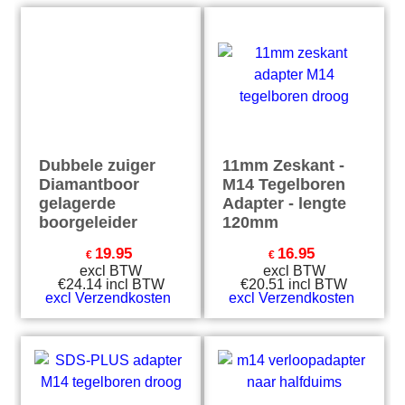
excl Verzendkosten
excl Verzendkosten
Dubbele zuiger
11mm Zeskant -
Diamantboor
M14 Tegelboren
gelagerde
Adapter - lengte
boorgeleider
120mm
19.95
16.95
€
€
excl BTW
excl BTW
€
24.14
incl BTW
€
20.51
incl BTW
excl Verzendkosten
excl Verzendkosten