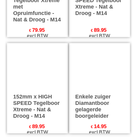
Tegelboor Xtreme
SPEED Tegelboor
met
Xtreme - Nat &
Opruimfunctie -
Droog - M14
Nat & Droog - M14
79.95
89.95
€
€
excl BTW
excl BTW
€
96.74
incl BTW
€
108.84
incl BTW
excl Verzendkosten
excl Verzendkosten
152mm x HIGH
Enkele zuiger
SPEED Tegelboor
Diamantboor
Xtreme - Nat &
gelagerde
Droog - M14
boorgeleider
89.95
14.95
€
€
excl BTW
excl BTW
€
108.84
incl BTW
€
18.09
incl BTW