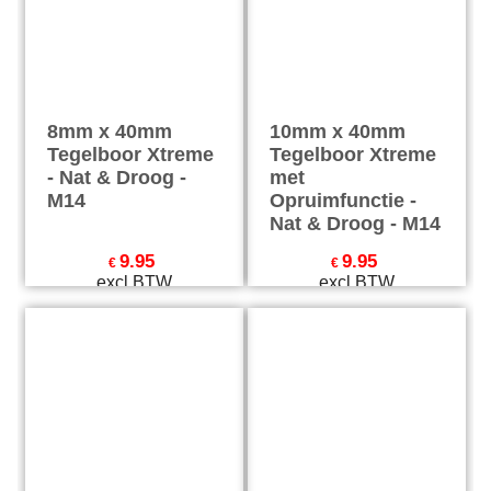
8mm x 40mm
10mm x 40mm
Tegelboor Xtreme
Tegelboor Xtreme
- Nat & Droog -
met
M14
Opruimfunctie -
Nat & Droog - M14
9.95
9.95
€
€
excl BTW
excl BTW
€
12.04
incl BTW
€
12.04
incl BTW
excl Verzendkosten
excl Verzendkosten