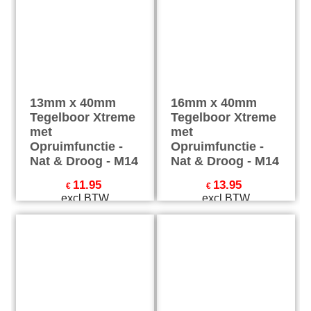
13mm x 40mm
16mm x 40mm
Tegelboor Xtreme
Tegelboor Xtreme
met
met
Opruimfunctie -
Opruimfunctie -
Nat & Droog - M14
Nat & Droog - M14
11.95
13.95
€
€
excl BTW
excl BTW
€
14.46
incl BTW
€
16.88
incl BTW
excl Verzendkosten
excl Verzendkosten