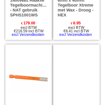
1400Watt Haakse
6mm x 40mm
Tegelboormachine
Tegelboor Xtreme
- NAT gebruik
met Wax - Droog -
SPHS1001WS
HEX
179.00
6.95
€
€
excl BTW
excl BTW
€
216.59
incl BTW
€
8.41
incl BTW
excl Verzendkosten
excl Verzendkosten