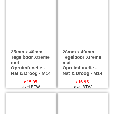
25mm x 40mm
28mm x 40mm
Tegelboor Xtreme
Tegelboor Xtreme
met
met
Opruimfunctie -
Opruimfunctie -
Nat & Droog - M14
Nat & Droog - M14
15.95
16.95
€
€
excl BTW
excl BTW
€
19.30
incl BTW
€
20.51
incl BTW
excl Verzendkosten
excl Verzendkosten