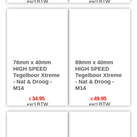
excl BTW
excl BTW
€
32.07
incl BTW
€
36.24
incl BTW
excl Verzendkosten
excl Verzendkosten
76mm x 40mm
89mm x 40mm
HIGH SPEED
HIGH SPEED
Tegelboor Xtreme
Tegelboor Xtreme
- Nat & Droog -
- Nat & Droog -
M14
M14
34.95
49.95
€
€
excl BTW
excl BTW
€
42.29
incl BTW
€
60.44
incl BTW
excl Verzendkosten
excl Verzendkosten