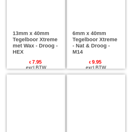
13mm x 40mm
6mm x 40mm
Tegelboor Xtreme
Tegelboor Xtreme
met Wax - Droog -
- Nat & Droog -
HEX
M14
7.95
9.95
€
€
excl BTW
excl BTW
€
9.62
incl BTW
€
12.04
incl BTW
excl Verzendkosten
excl Verzendkosten