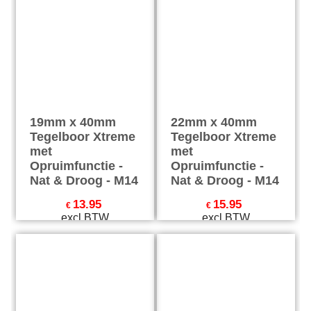
19mm x 40mm
22mm x 40mm
Tegelboor Xtreme
Tegelboor Xtreme
met
met
Opruimfunctie -
Opruimfunctie -
Nat & Droog - M14
Nat & Droog - M14
13.95
15.95
€
€
excl BTW
excl BTW
€
16.88
incl BTW
€
19.30
incl BTW
excl Verzendkosten
excl Verzendkosten