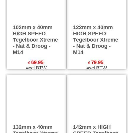
102mm x 40mm
122mm x 40mm
HIGH SPEED
HIGH SPEED
Tegelboor Xtreme
Tegelboor Xtreme
- Nat & Droog -
- Nat & Droog -
M14
M14
69.95
79.95
€
€
excl BTW
excl BTW
€
84.64
incl BTW
€
96.74
incl BTW
excl Verzendkosten
excl Verzendkosten
132mm x 40mm
142mm x HIGH