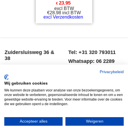
23.95
€
excl BTW
€
28.98
incl BTW
excl Verzendkosten
Zuidersluisweg 36 &
Tel: +31 320 793011
38
Whatsapp: 06 2289
8243 RC Lelystad
8041
Privacybeleid
Nederland
Email: info@spero.nl
Wij gebruiken cookies
Informatie
Winkelmandje
We kunnen deze plaatsen voor analyse van onze bezoekersgegevens, om
onze website te verbeteren, gepersonaliseerde inhoud te tonen en om u een
Contact
Retouneren
geweldige website-ervaring te bieden. Voor meer informatie over de cookies
die we gebruiken opent u de instellingen.
Voorwaarden
Belgie
Winkelmandje
Garantie voorwaarden
Accepteer alles
Weigeren
Disclaimer
Privacy verklaring