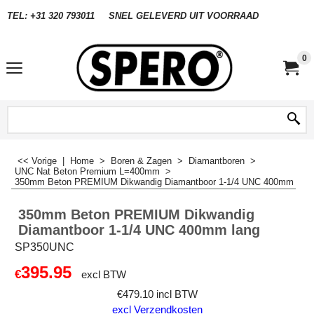
TEL: +31 320 793011
SNEL GELEVERD UIT VOORRAAD
0
<< Vorige
|
Home
>
Boren & Zagen
>
Diamantboren
>
UNC Nat Beton Premium L=400mm
>
350mm Beton PREMIUM Dikwandig Diamantboor 1-1/4 UNC 400mm lang
350mm Beton PREMIUM Dikwandig
Diamantboor 1-1/4 UNC 400mm lang
SP350UNC
395.95
€
excl BTW
€
479.10
incl BTW
excl Verzendkosten