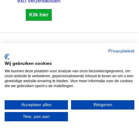
excl Verzendkosten
Klik hier
Zuidersluisweg 36 &
Tel: +31 320 793011
Privacybeleid
38
Whatsapp: 06 2289
Wij gebruiken cookies
8243 RC Lelystad
8041
We kunnen deze plaatsen voor analyse van onze bezoekersgegevens, om
Nederland
Email: info@spero.nl
onze website te verbeteren, gepersonaliseerde inhoud te tonen en om u een
geweldige website-ervaring te bieden. Voor meer informatie over de cookies
Informatie
Winkelmandje
die we gebruiken opent u de instellingen.
Contact
Retouneren
Accepteer alles
Weigeren
Voorwaarden
Belgie
Winkelmandje
Garantie voorwaarden
Nee, pas aan
Disclaimer
Privacy verklaring