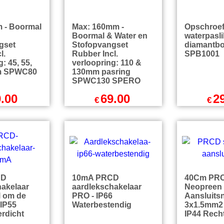
5
incl BTW
€
44.71
incl BTW
€
14.46
endkosten
excl Verzendkosten
excl Ver
 - Boormal
Max: 160mm -
Opschroef
n
Boormal & Water en
waterpasli
gset
Stofopvangset
diamantb
l.
Rubber Incl.
SPB1001
: 45, 55,
verloopring: 110 &
m SPWC80
130mm pasring
SPWC130 SPERO
.00
69.00
2
€
€
l BTW
excl BTW
exc
incl BTW
€
83.49
incl BTW
€
36.24
endkosten
excl Verzendkosten
excl Ver