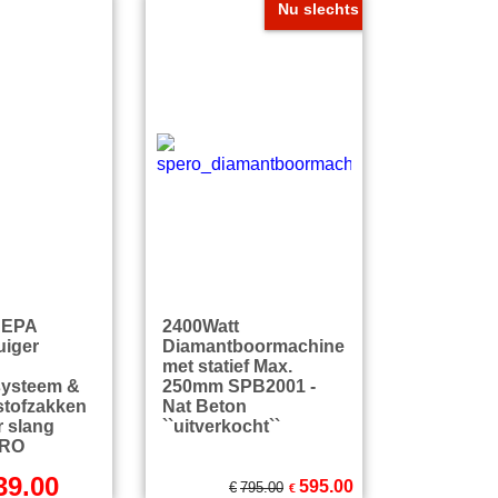
zendkosten
excl Verzendkosten
Nu slechts
HEPA
2400Watt
uiger
Diamantboormachine
met statief Max.
psysteem &
250mm SPB2001 -
stofzakken
Nat Beton
r slang
``uitverkocht``