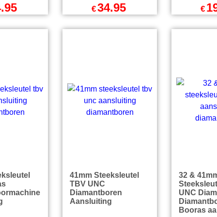
CD
10mA PRCD
40Cm PR
hakelaar
aardlekschakelaar
Neopreen
l om de
PRO - IP66
Aansluits
 IP55
Waterbestendig
3x1.5mm2
rdicht
IP44 Rech
.95
34.95
1
€
€
l BTW
excl BTW
exc
incl BTW
€
42.29
incl BTW
€
24.14
endkosten
excl Verzendkosten
excl Ver