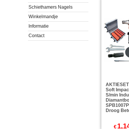
excl Verz
Schiethamers Nagels
Winkelmandje
Informatie
Contact
AKTIESET 
Soft Impac
S/min Indu
Diamantb
SPB1007P 
Droog Bet