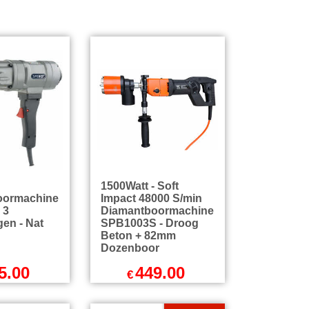
1500Watt - Soft
oormachine
Impact 48000 S/min
 3
Diamantboormachine
gen - Nat
SPB1003S - Droog
Beton + 82mm
Dozenboor
5.00
449.00
€
l BTW
excl BTW
5
incl BTW
€
543.29
incl BTW