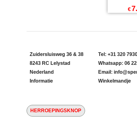
Pendrijver
Doorslag
TBV M12 S
7
€
exc
€
9.62
excl Verz