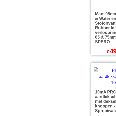
€
1,566.9
excl Verz
Max: 95mm
& Water e
Stofopvan
Rubber Inc
verloopring
65 & 75m
SPERO
49
€
exc
€
59.29
excl Verz