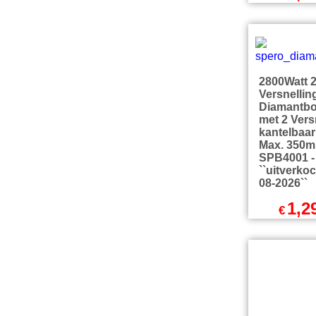
1,1
€
exc
€
1,390.2
excl Verz
2800Watt 
Versnellin
Diamantb
met 2 Vers
kantelbaar 
Max. 350
SPB4001 -
``uitverkoc
08-2026``
1,2
€
exc