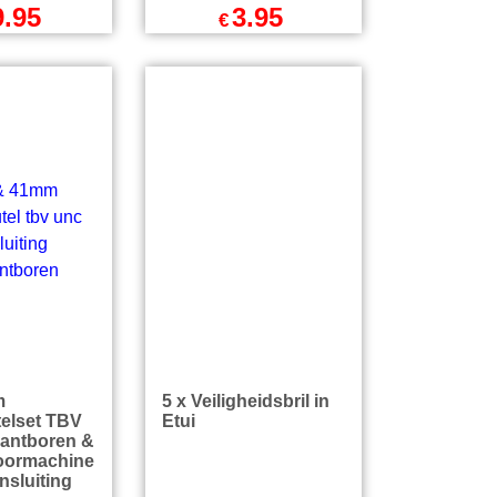
CD
22mm Steeksleutel
TBV R1/2 (M)
noer
Diamantboren
 + Gegoten
Aansluiting
te Stekker
9.95
3.95
€
l BTW
excl BTW
incl BTW
€
4.78
incl BTW
zendkosten
excl Verzendkosten