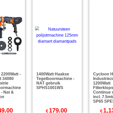
endkosten
excl Verzendkosten
excl Ver
2200Watt -
1400Watt Haakse
Cycloon 
t 34080
Tegelboormachine -
Industriez
strie
NAT gebruik
1200Watt
oormachine
SPHS1001WS
Filterklo
- Nat &
Continue 
on
incl. 7.5mt