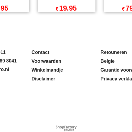
Pendrijver
60mm nek
pen ECO
Doorslagpen PRO
aluminium
lagankers
Kunststof
diamantb
HandvatTBV M12
universeel
Slagankers
libelle
.95
19.95
7
€
€
l BTW
excl BTW
exc
incl BTW
€
24.14
incl BTW
€
96.74
endkosten
excl Verzendkosten
excl Ver