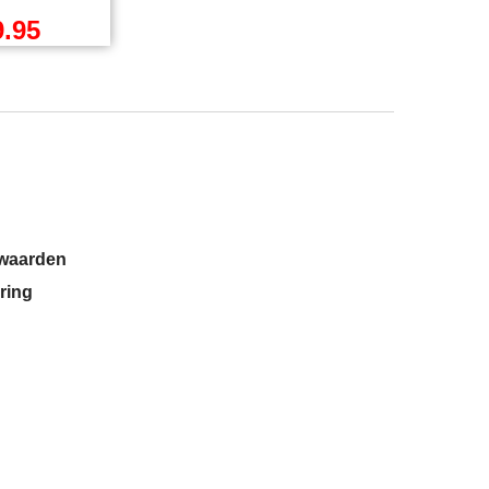
handvat
oormachines
 + waterpas
9.95
l BTW
incl BTW
zendkosten