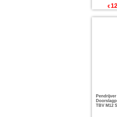
32mm Stee
TBV Boor
Diamantb
Aansluitin
12
€
exc
€
15.67
excl Verz