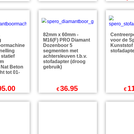
SP65 SP
49.00
179.00
1,1
€
€
l BTW
excl BTW
exc
9
incl BTW
€
216.59
incl BTW
€
1,378.1
endkosten
excl Verzendkosten
excl Ver
2
82mm x 60mm -
Centreerp
g
M16(F) PRO Diamant
voor de S
oormachine
Dozenboor 5
Kunststof
nelling
segmenten met
stofadapt
statief
achtersleuven t.b.v.
mm
stofadapter (droog
 Nat Beton
gebruik)
ht tot 01-
95.00
36.95
1
€
€
l BTW
excl BTW
exc