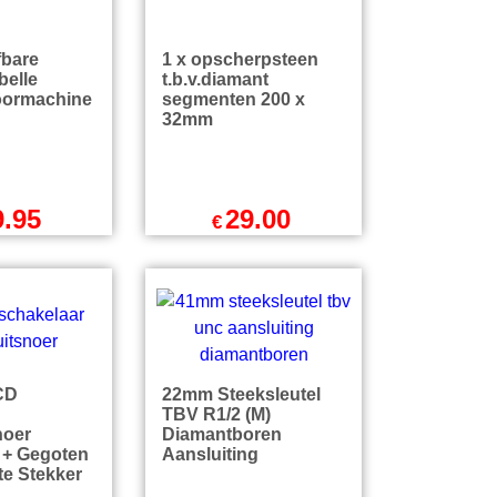
incl BTW
€
35.09
incl BTW
zendkosten
excl Verzendkosten
bare
1 x opscherpsteen
belle
t.b.v.diamant
oormachine
segmenten 200 x
32mm
9.95
29.00
€
l BTW
excl BTW
incl BTW
€
35.09
incl BTW
zendkosten
excl Verzendkosten