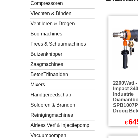
Compressoren
Vlechten & Binden
Ventileren & Drogen
Boormachines
Frees & Schuurmachines
Buizenknipper
Zaagmachines
BetonTrilnaalden
2200Watt -
Mixers
Impact 34
Industrie
Handgereedschap
Diamantb
Solderen & Branden
SPB1007P 
Droog Bet
Reinigingmachines
64
€
Airless Verf & Injectiepomp
exc
€
780.45
Vacuumpompen