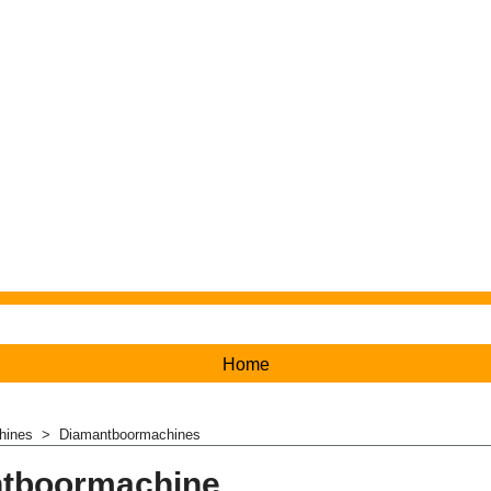
Home
hines
>
Diamantboormachines
tboormachine