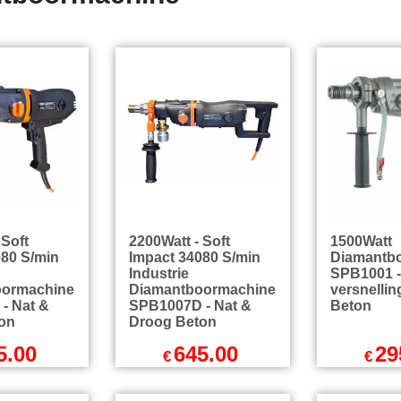
 Soft
2200Watt - Soft
1500Watt
080 S/min
Impact 34080 S/min
Diamantb
Industrie
SPB1001 -
oormachine
Diamantboormachine
versnellin
- Nat &
SPB1007D - Nat &
Beton
on
Droog Beton
5.00
645.00
29
€
€
l BTW
excl BTW
exc
incl BTW
€
780.45
incl BTW
€
356.9