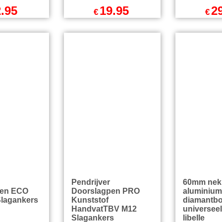
ksleutel
41mm Steeksleutel
32 & 41m
as
TBV UNC
Steeksleu
oormachine
Diamantboren
UNC Diam
g
Aansluiting
Diamantb
Booras aa
.95
19.95
2
€
€
l BTW
excl BTW
exc
incl BTW
€
24.14
incl BTW
€
36.24
endkosten
excl Verzendkosten
excl Ver