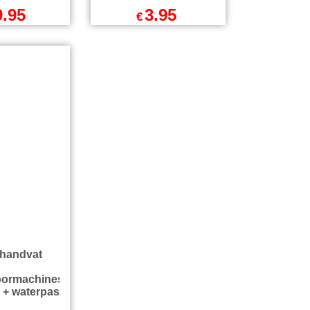
m
5 x Veiligheidsbril in
telset TBV
Etui
antboren &
oormachine
nsluiting
9.95
3.95
€
l BTW
excl BTW
incl BTW
€
4.78
incl BTW
zendkosten
excl Verzendkosten