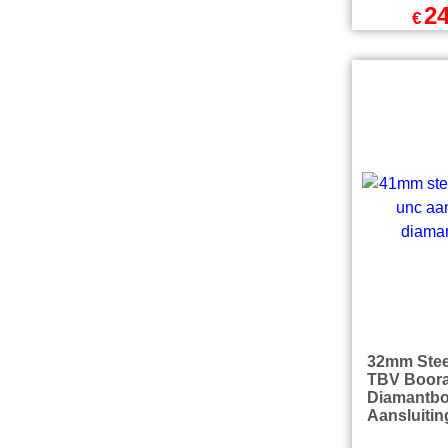
10mA PR
aardleksc
met dekse
knoppen -
Sproeiwate
24
€
exc
€
30.19
excl Verz