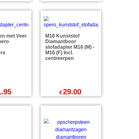
ERO
39.00
595.00
€
795.00
€
excl BTW
l BTW
€
719.95
incl BTW
9
incl BTW
excl Verzendkosten
zendkosten
en met Veer
M16 Kunststof
pero
Diamantboor
stofadapter M16 (M) -
ers
M16 (F) Incl.
centreerpen
1.95
29.00
€
l BTW
excl BTW