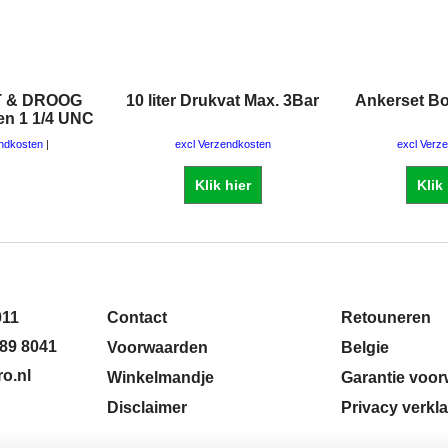
T & DROOG
10 liter Drukvat Max. 3Bar
Ankerset Bo
en 1 1/4 UNC
endkosten
excl Verzendkosten
excl Verz
Klik hier
Klik
011
Contact
Retouneren
89 8041
Voorwaarden
Belgie
o.nl
Winkelmandje
Garantie voo
Disclaimer
Privacy verkla