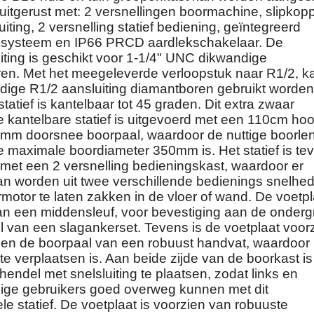
itgerust met: 2 versnellingen boormachine, slipkopp
iting, 2 versnelling statief bediening, geïntegreerd
gssysteem en IP66 PRCD aardlekschakelaar. De
iting is geschikt voor 1-1/4" UNC dikwandige
en. Met het meegeleverde verloopstuk naar R1/2, k
ige R1/2 aansluiting diamantboren gebruikt worden
tatief is kantelbaar tot 45 graden. Dit extra zwaar
 kantelbare statief is uitgevoerd met een 110cm hoo
m doorsnee boorpaal, waardoor de nuttige boorle
 maximale boordiameter 350mm is. Het statief is te
 met een 2 versnelling bedieningskast, waardoor er
n worden uit twee verschillende bedienings snelhe
otor te laten zakken in de vloer of wand. De voetpl
an een middensleuf, voor bevestiging aan de onder
l van een slagankerset. Tevens is de voetplaat voor
 en de boorpaal van een robuust handvat, waardoor 
e verplaatsen is. Aan beide zijde van de boorkast is
endel met snelsluiting te plaatsen, zodat links en
ige gebruikers goed overweg kunnen met dit
le statief. De voetplaat is voorzien van robuuste