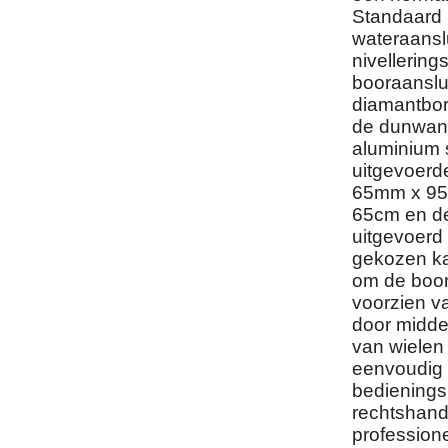
Standaard u
wateraanslu
nivellerin
booraanslu
diamantbor
de dunwand
aluminium s
uitgevoerde
65mm x 95m
65cm en de
uitgevoerd
gekozen ka
om de boorm
voorzien v
door midde
van wielen
eenvoudig t
bedieningsh
rechtshand
professione