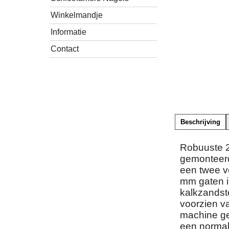
Winkelmandje
Informatie
Contact
Beschrijving
Robuuste 2
gemonteerd
een twee v
mm gaten in
kalkzandst
voorzien va
machine gel
een normal