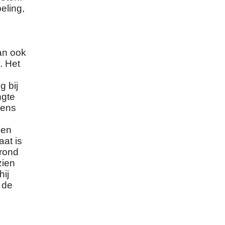
eling,
an ook
. Het
g bij
ngte
vens
den
aat is
grond
zien
hij
 de