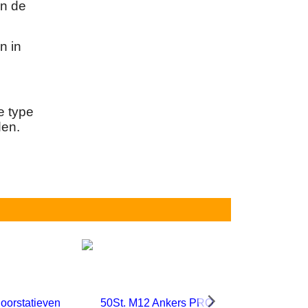
an de
n in
e type
den.