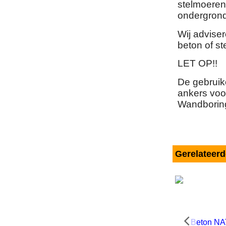
stelmoeren 
ondergrond
Wij advise
beton of st
LET OP!!
De gebruike
ankers voor
Wandboring
Gerelateer