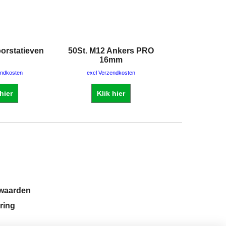
orstatieven
50St. M12 Ankers PRO
Opscherpst
16mm
Diamant s
€
29.00
endkosten
excl Verzendkosten
€
35.09
i
excl Verze
 hier
Klik hier
Klik 
rwaarden
ring