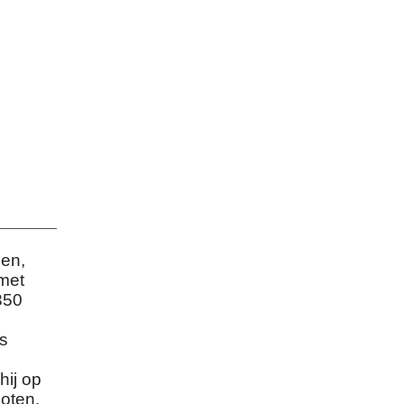
en,
 met
350
s
hij op
oten.