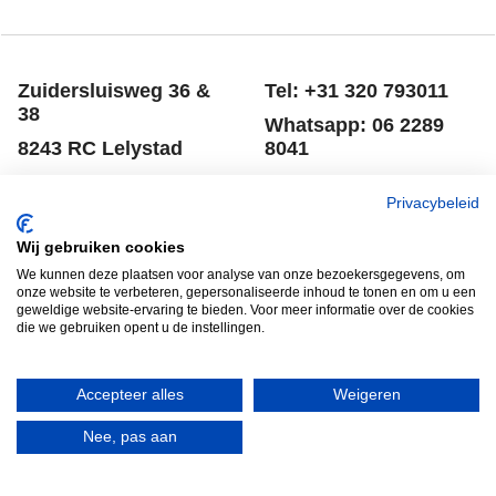
Zuidersluisweg 36 &
Tel: +31 320 793011
38
Whatsapp: 06 2289
8243 RC Lelystad
8041
Nederland
Email: info@spero.nl
Privacybeleid
Informatie
Winkelmandje
Wij gebruiken cookies
Contact
Retouneren
We kunnen deze plaatsen voor analyse van onze bezoekersgegevens, om
onze website te verbeteren, gepersonaliseerde inhoud te tonen en om u een
Voorwaarden
Belgie
geweldige website-ervaring te bieden. Voor meer informatie over de cookies
die we gebruiken opent u de instellingen.
Winkelmandje
Garantie voorwaarden
Disclaimer
Privacy verklaring
Accepteer alles
Weigeren
Nee, pas aan
HERROEPINGSKNOP