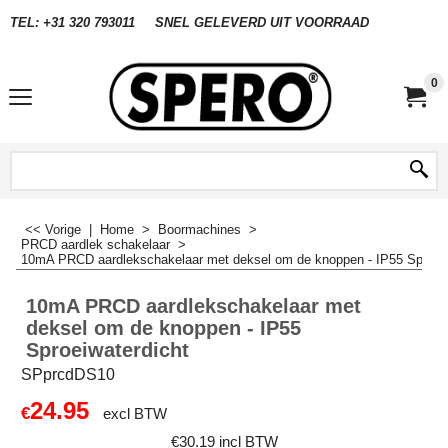
TEL: +31 320 793011
SNEL GELEVERD UIT VOORRAAD
0
<< Vorige
|
Home
>
Boormachines
>
PRCD aardlek schakelaar
>
10mA PRCD aardlekschakelaar met deksel om de knoppen - IP55 Sproeiw
10mA PRCD aardlekschakelaar met
deksel om de knoppen - IP55
Sproeiwaterdicht
SPprcdDS10
24.95
€
excl BTW
€
30.19
incl BTW