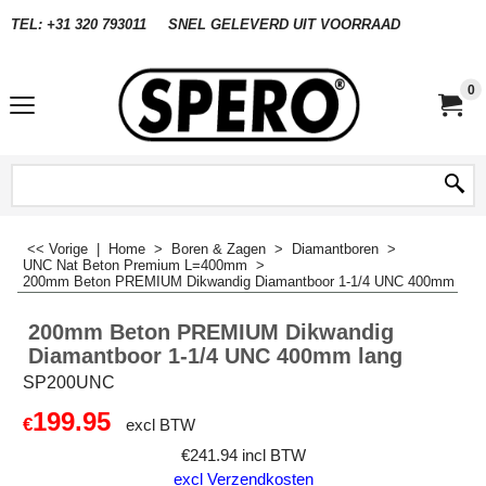
TEL: +31 320 793011
SNEL GELEVERD UIT VOORRAAD
0
<< Vorige
|
Home
>
Boren & Zagen
>
Diamantboren
>
UNC Nat Beton Premium L=400mm
>
200mm Beton PREMIUM Dikwandig Diamantboor 1-1/4 UNC 400mm lang
200mm Beton PREMIUM Dikwandig
Diamantboor 1-1/4 UNC 400mm lang
SP200UNC
199.95
€
excl BTW
€
241.94
incl BTW
excl Verzendkosten