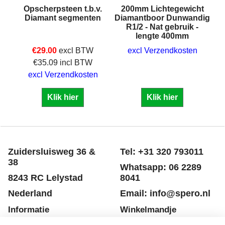
Opscherpsteen t.b.v.
200mm Lichtegewicht
Diamant segmenten
Diamantboor Dunwandig
R1/2 - Nat gebruik -
lengte 400mm
€
29.00
excl BTW
excl Verzendkosten
€
35.09
incl BTW
excl Verzendkosten
Klik hier
Klik hier
Zuidersluisweg 36 &
Tel: +31 320 793011
38
Whatsapp: 06 2289
8243 RC Lelystad
8041
Nederland
Email: info@spero.nl
Informatie
Winkelmandje