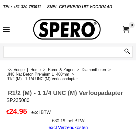
TEL: +31 320 793011
SNEL GELEVERD UIT VOORRAAD
0
<< Vorige
|
Home
>
Boren & Zagen
>
Diamantboren
>
UNC Nat Beton Premium L=400mm
>
R1/2 (M) - 1 1/4 UNC (M) Verloopadapter
R1/2 (M) - 1 1/4 UNC (M) Verloopadapter
SP235080
24.95
€
excl BTW
€
30.19
incl BTW
excl Verzendkosten