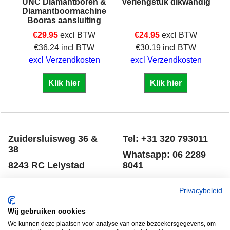
UNC Diamantboren &
Verlengstuk dikwandig
Diamantboormachine
Booras aansluiting
€
29.95
excl BTW
€
24.95
excl BTW
€
36.24
incl BTW
€
30.19
incl BTW
excl Verzendkosten
excl Verzendkosten
Klik hier
Klik hier
Zuidersluisweg 36 &
Tel: +31 320 793011
38
Whatsapp: 06 2289
8243 RC Lelystad
8041
Nederland
Email: info@spero.nl
Privacybeleid
Informatie
Winkelmandje
Wij gebruiken cookies
Contact
Retouneren
We kunnen deze plaatsen voor analyse van onze bezoekersgegevens, om