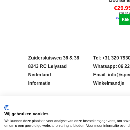
Booras a
€
29.9
€
36.24
excl Ver
Klik
Zuidersluisweg 36 & 38
Tel: +31 320 793
8243 RC Lelystad
Whatsapp: 06 22
Nederland
Email: info@sper
Informatie
Winkelmandje
HERROEPINGSKNOP
Wij gebruiken cookies
We kunnen deze plaatsen voor analyse van onze bezoekersgegevens, om onze w
en om u een geweldige website-ervaring te bieden. Voor meer informatie over d