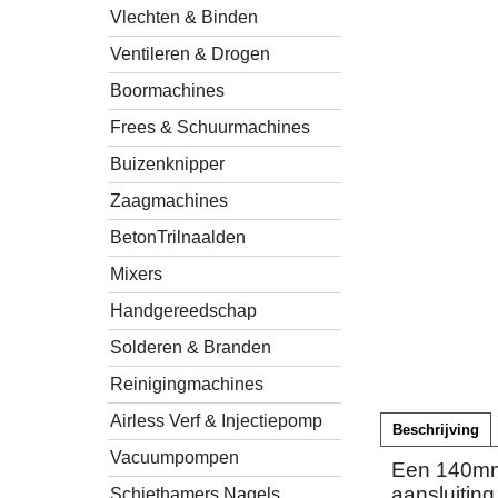
Vlechten & Binden
Ventileren & Drogen
Boormachines
Frees & Schuurmachines
Buizenknipper
Zaagmachines
BetonTrilnaalden
Mixers
Handgereedschap
Solderen & Branden
Reinigingmachines
Airless Verf & Injectiepomp
Beschrijving
Vacuumpompen
Een 140mm 
aansluitin
Schiethamers Nagels