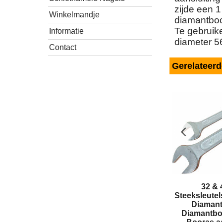
zijde een 1
Winkelmandje
diamantboo
Te gebruik
Informatie
diameter 
Contact
Gerelateer
32 &
Steeksleute
Diaman
Diamantb