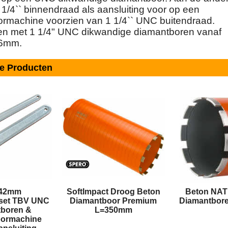
 1/4`` binnendraad als aansluiting voor op een
rmachine voorzien van 1 1/4`` UNC buitendraad.
en met 1 1/4" UNC dikwandige diamantboren vanaf
56mm.
de Producten
 42mm
SoftImpact Droog Beton
Beton NA
lset TBV UNC
Diamantboor Premium
Diamantbore
tboren &
L=350mm
oormachine