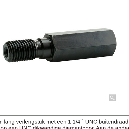
lang verlengstuk met een 1 1/4`` UNC buitendraad
g op een UNC dikwandige diamantboor. Aan de ande