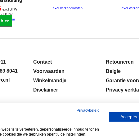
ansluiting
5
excl Verzendkosten
excl Verze
excl BTW
incl BTW
zendkosten
 hier
011
Contact
Retouneren
89 8041
Voorwaarden
Belgie
o.nl
Winkelmandje
Garantie voo
Disclaimer
Privacy verkla
Privacybeleid
Accepteer
ebsite te verbeteren, gepersonaliseerde inhoud te tonen
e cookies die we gebruiken opent u de instellingen.
Webwinkel gemaakt met