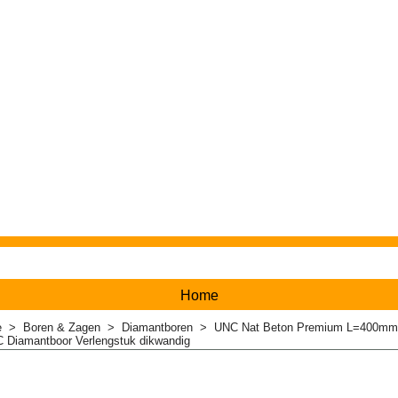
Home
e
>
Boren & Zagen
>
Diamantboren
>
UNC Nat Beton Premium L=400mm
 Diamantboor Verlengstuk dikwandig