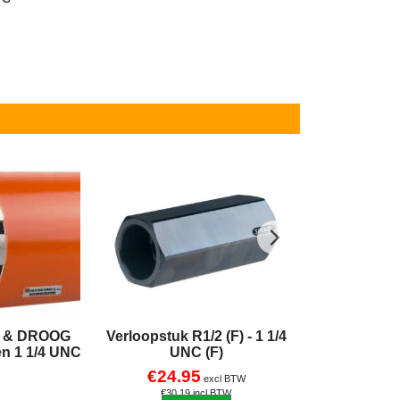
T & DROOG
Verloopstuk R1/2 (F) - 1 1/4
Diamantboo
n 1 1/4 UNC
UNC (F)
€
24.95
excl Verzen
excl BTW
€
30.19
incl BTW