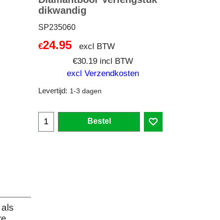
dikwandig
SP235060
24.95
excl BTW
€
€
30.19
incl BTW
excl Verzendkosten
Levertijd:
1-3 dagen
Bestel
 als
re