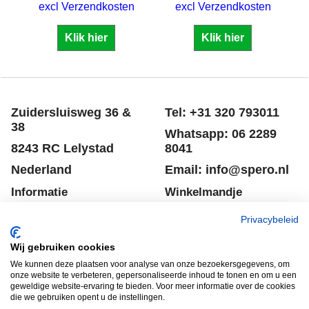
excl Verzendkosten
excl Verzendkosten
Klik hier
Klik hier
Zuidersluisweg 36 &
Tel: +31 320 793011
38
Whatsapp: 06 2289
8243 RC Lelystad
8041
Nederland
Email: info@spero.nl
Informatie
Winkelmandje
Contact
Retouneren
Privacybeleid
Voorwaarden
Belgie
Wij gebruiken cookies
Winkelmandje
Garantie voorwaarden
We kunnen deze plaatsen voor analyse van onze bezoekersgegevens, om
onze website te verbeteren, gepersonaliseerde inhoud te tonen en om u een
Disclaimer
Privacy verklaring
geweldige website-ervaring te bieden. Voor meer informatie over de cookies
die we gebruiken opent u de instellingen.