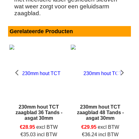
wat weer zorgt voor een geluidsarm
zaagblad.
Gerelateerde Producten
230mm hout TCT
230mm hout TCT
-
zaagblad 36 Tands -
zaagblad 48 Tands -
asgat 30mm
asgat 30mm
€
28.95
excl BTW
€
29.95
excl BTW
€
35.03
incl BTW
€
36.24
incl BTW