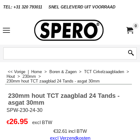
TEL: +31 320 793011
SNEL GELEVERD UIT VOORRAAD
0
<< Vorige
|
Home
>
Boren & Zagen
>
TCT Cirkelzaagbladen
>
Hout
>
230mm
>
230mm hout TCT zaagblad 24 Tands - asgat 30mm
230mm hout TCT zaagblad 24 Tands -
asgat 30mm
SPW-230-24-30
26.95
€
excl BTW
€
32.61
incl BTW
excl Verzendkosten