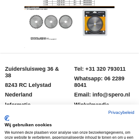
Zuidersluisweg 36 &
Tel: +31 320 793011
38
Whatsapp: 06 2289
8243 RC Lelystad
8041
Nederland
Email: info@spero.nl
Informatie
Winkelmandje
Privacybeleid
Contact
Retouneren
Wij gebruiken cookies
Voorwaarden
Belgie
We kunnen deze plaatsen voor analyse van onze bezoekersgegevens, om
Winkelmandje
Garantie voorwaarden
onze website te verbeteren, gepersonaliseerde inhoud te tonen en om u een