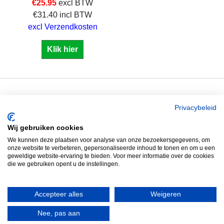
€
25.95
excl BTW
€
31.40
incl BTW
excl Verzendkosten
Klik hier
Zuidersluisweg 36 &
Tel: +31 320 793011
Privacybeleid
38
Whatsapp: 06 2289
Wij gebruiken cookies
8243 RC Lelystad
8041
We kunnen deze plaatsen voor analyse van onze bezoekersgegevens, om
Nederland
Email: info@spero.nl
onze website te verbeteren, gepersonaliseerde inhoud te tonen en om u een
geweldige website-ervaring te bieden. Voor meer informatie over de cookies
Informatie
Winkelmandje
die we gebruiken opent u de instellingen.
Contact
Retouneren
Accepteer alles
Weigeren
Voorwaarden
Belgie
Winkelmandje
Garantie voorwaarden
Nee, pas aan