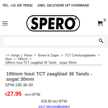
TEL: +31 320 793011
SNEL GELEVERD UIT VOORRAAD
0
<< Vorige
|
Home
>
Boren & Zagen
>
TCT Cirkelzaagbladen
>
Hout
>
190mm
>
190mm hout TCT zaagblad 36 Tands - asgat 30mm
190mm hout TCT zaagblad 36 Tands -
asgat 30mm
SPW-190-36-30
27.95
€
excl BTW
€
33.82
incl BTW
excl Verzendkosten