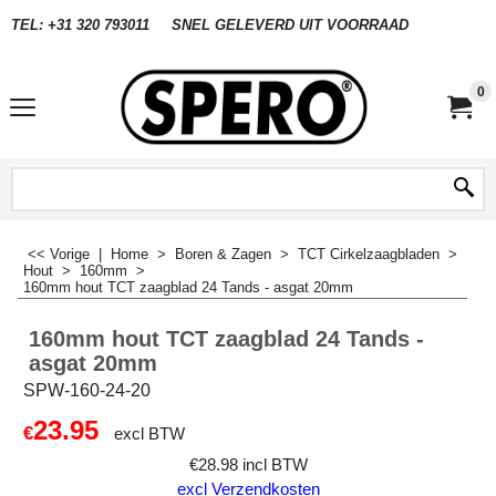
TEL: +31 320 793011
SNEL GELEVERD UIT VOORRAAD
0
<< Vorige
|
Home
>
Boren & Zagen
>
TCT Cirkelzaagbladen
>
Hout
>
160mm
>
160mm hout TCT zaagblad 24 Tands - asgat 20mm
160mm hout TCT zaagblad 24 Tands -
asgat 20mm
SPW-160-24-20
23.95
€
excl BTW
€
28.98
incl BTW
excl Verzendkosten