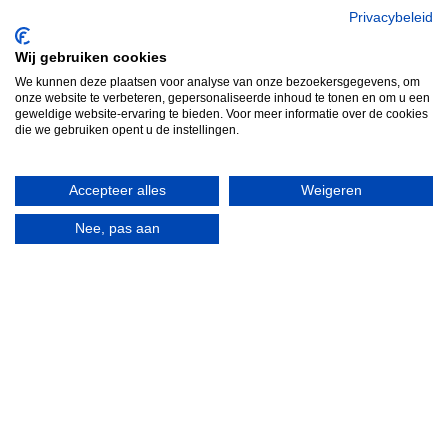
Zuidersluisweg 36 &
Tel: +31 320 793011
Privacybeleid
38
Whatsapp: 06 2289
Wij gebruiken cookies
8243 RC Lelystad
8041
We kunnen deze plaatsen voor analyse van onze bezoekersgegevens, om
Nederland
Email: info@spero.nl
onze website te verbeteren, gepersonaliseerde inhoud te tonen en om u een
geweldige website-ervaring te bieden. Voor meer informatie over de cookies
Informatie
Winkelmandje
die we gebruiken opent u de instellingen.
Contact
Retouneren
Accepteer alles
Weigeren
Voorwaarden
Belgie
Winkelmandje
Garantie voorwaarden
Nee, pas aan
Disclaimer
Privacy verklaring
HERROEPINGSKNOP
Webwinkel gemaakt met