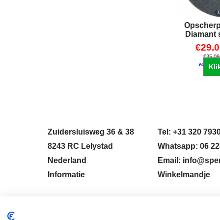
Opscherps
Diamant
€
29.
€
35.09
excl Ver
Kli
Zuidersluisweg 36 & 38
Tel: +31 320 793
8243 RC Lelystad
Whatsapp: 06 22
Nederland
Email: info@sper
Informatie
Winkelmandje
HERROEPINGSKNOP