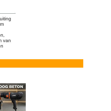
iting
mm
n,
n van
en