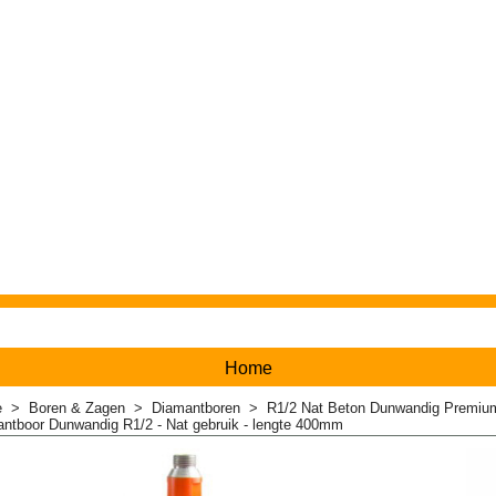
Home
e
>
Boren & Zagen
>
Diamantboren
>
R1/2 Nat Beton Dunwandig Premi
tboor Dunwandig R1/2 - Nat gebruik - lengte 400mm