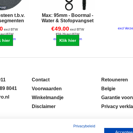
teen t.b.v.
Max: 95mm - Boormal -
 segmenten
Water & Stofopvangset
00
€
49.00
excl Verz
excl BTW
excl BTW
incl BTW
€
59.29
incl BTW
zendkosten
excl Verzendkosten
k hier
Klik hier
011
Contact
Retouneren
89 8041
Voorwaarden
Belgie
o.nl
Winkelmandje
Garantie voo
Disclaimer
Privacy verkla
Privacybeleid
Accepteer