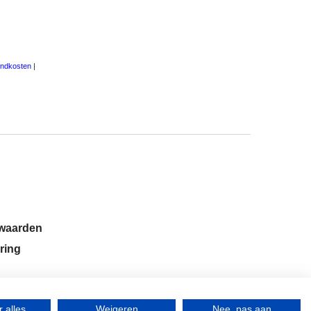
endkosten
rwaarden
ring
 alles
Weigeren
Nee, pas aan