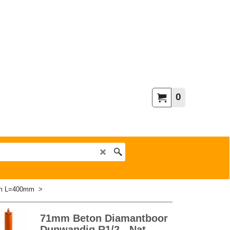
0
um L=400mm
>
71mm Beton Diamantboor
Dunwandig R1/2 - Nat