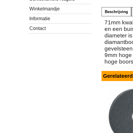
Winkelmandje
Beschrijving
Informatie
71mm kwali
en een bui
Contact
diameter i
diamantboo
gevelsteen
9mm hoge 
hoge boors
Gerelateer