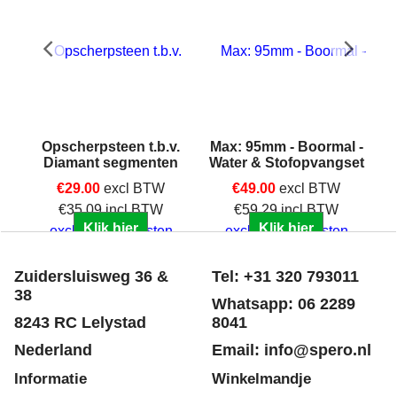
Opscherpsteen t.b.v.
Max: 95mm - Boormal -
Diamant segmenten
Water & Stofopvangset
€
29.00
excl BTW
€
49.00
excl BTW
€
35.09
incl BTW
€
59.29
incl BTW
Klik hier
Klik hier
excl Verzendkosten
excl Verzendkosten
Zuidersluisweg 36 &
Tel: +31 320 793011
38
Whatsapp: 06 2289
8243 RC Lelystad
8041
Nederland
Email: info@spero.nl
Informatie
Winkelmandje