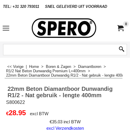
TEL: +31 320 793011
SNEL GELEVERD UIT VOORRAAD
0
<< Vorige
|
Home
>
Boren & Zagen
>
Diamantboren
>
R1/2 Nat Beton Dunwandig Premium L=400mm
>
22mm Beton Diamantboor Dunwandig R1/2 - Nat gebruik - lengte 400mm
22mm Beton Diamantboor Dunwandig
R1/2 - Nat gebruik - lengte 400mm
S800622
28.95
€
excl BTW
€
35.03
incl BTW
excl Verzendkosten