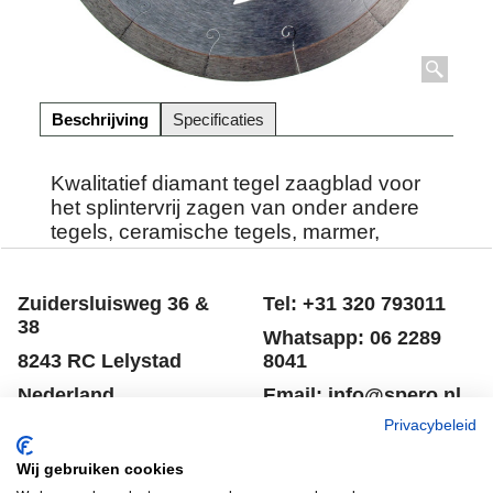
Beschrijving
Specificaties
Kwalitatief diamant tegel zaagblad voor
het splintervrij zagen van onder andere
tegels, ceramische tegels, marmer,
natuursteen, hardsteen graniet etc.
Zuidersluisweg 36 &
Tel: +31 320 793011
38
Whatsapp: 06 2289
8243 RC Lelystad
8041
Nederland
Email: info@spero.nl
Privacybeleid
Informatie
Winkelmandje
Wij gebruiken cookies
Contact
Retouneren