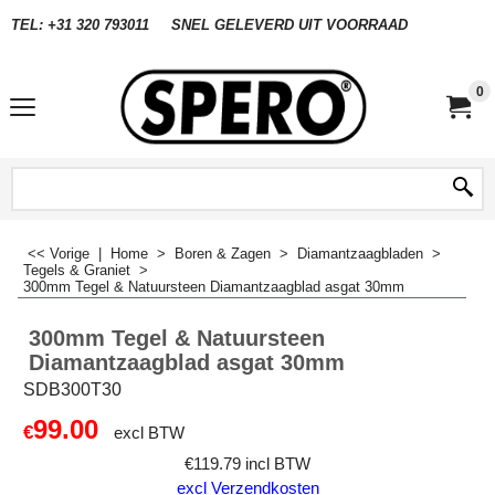
TEL: +31 320 793011
SNEL GELEVERD UIT VOORRAAD
0
<< Vorige
|
Home
>
Boren & Zagen
>
Diamantzaagbladen
>
Tegels & Graniet
>
300mm Tegel & Natuursteen Diamantzaagblad asgat 30mm
300mm Tegel & Natuursteen
Diamantzaagblad asgat 30mm
SDB300T30
99.00
€
excl BTW
€
119.79
incl BTW
excl Verzendkosten