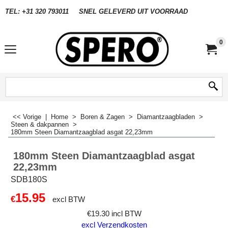
TEL: +31 320 793011
SNEL GELEVERD UIT VOORRAAD
0
<< Vorige
|
Home
>
Boren & Zagen
>
Diamantzaagbladen
>
Steen & dakpannen
>
180mm Steen Diamantzaagblad asgat 22,23mm
180mm Steen Diamantzaagblad asgat
22,23mm
SDB180S
15.95
€
excl BTW
€
19.30
incl BTW
excl Verzendkosten