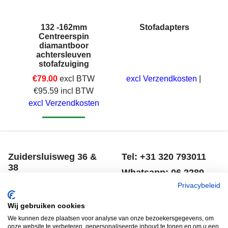
e
132 -162mm
Stofadapters
Centreerspin
diamantboor
achtersleuven
stofafzuiging
€
79.00
excl BTW
excl Verzendkosten
€
95.59
incl BTW
excl Verzendkosten
Klik hier
Zuidersluisweg 36 &
Tel: +31 320 793011
38
Whatsapp: 06 2289
8243 RC Lelystad
8041
Privacybeleid
Nederland
Email: info@spero.nl
Wij gebruiken cookies
Informatie
Winkelmandje
We kunnen deze plaatsen voor analyse van onze bezoekersgegevens, om
onze website te verbeteren, gepersonaliseerde inhoud te tonen en om u een