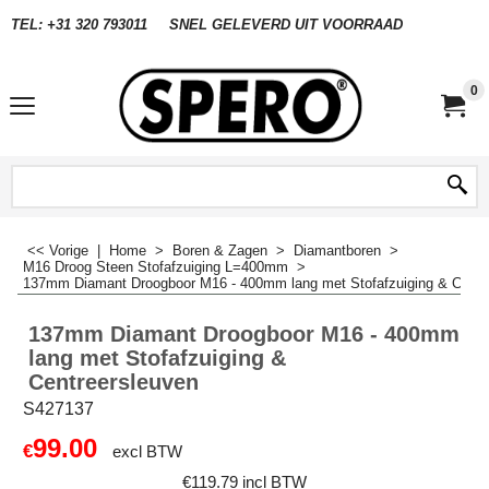
TEL: +31 320 793011
SNEL GELEVERD UIT VOORRAAD
0
<< Vorige
|
Home
>
Boren & Zagen
>
Diamantboren
>
M16 Droog Steen Stofafzuiging L=400mm
>
137mm Diamant Droogboor M16 - 400mm lang met Stofafzuiging & Centr
137mm Diamant Droogboor M16 - 400mm
lang met Stofafzuiging &
Centreersleuven
S427137
99.00
€
excl BTW
€
119.79
incl BTW