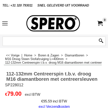
TEL: +31 320 793011
SNEL GELEVERD UIT VOORRAAD
0
<< Vorige
|
Home
>
Boren & Zagen
>
Diamantboren
>
M16 Droog Steen Stofafzuiging L=400mm
>
112-132mm Centreerspin t.b.v. droog M16 diamantboren met centreersle
112-132mm Centreerspin t.b.v. droog
M16 diamantboren met centreersleuven
SP228012
79.00
€
excl BTW
€
95.59
incl BTW
excl Verzendkosten