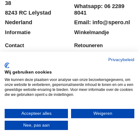
Zuidersluisweg 36 &
Tel: +31 320 793011
38
Whatsapp: 06 2289
8243 RC Lelystad
8041
Nederland
Email: info@spero.nl
Informatie
Winkelmandje
Privacybeleid
Contact
Retouneren
Voorwaarden
Belgie
Wij gebruiken cookies
We kunnen deze plaatsen voor analyse van onze bezoekersgegevens, om
Winkelmandje
Garantie voorwaarden
onze website te verbeteren, gepersonaliseerde inhoud te tonen en om u een
geweldige website-ervaring te bieden. Voor meer informatie over de cookies
Disclaimer
Privacy verklaring
die we gebruiken opent u de instellingen.
Accepteer alles
Weigeren
HERROEPINGSKNOP
Nee, pas aan