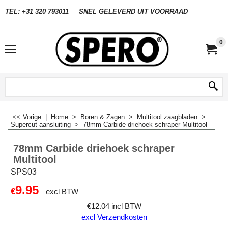
TEL: +31 320 793011
SNEL GELEVERD UIT VOORRAAD
0
<< Vorige
|
Home
>
Boren & Zagen
>
Multitool zaagbladen
>
Supercut aansluiting
>
78mm Carbide driehoek schraper Multitool
78mm Carbide driehoek schraper
Multitool
SPS03
9.95
€
excl BTW
€
12.04
incl BTW
excl Verzendkosten