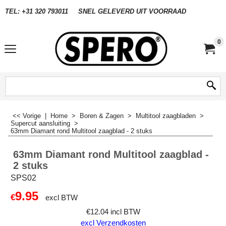
TEL: +31 320 793011
SNEL GELEVERD UIT VOORRAAD
0
<< Vorige
|
Home
>
Boren & Zagen
>
Multitool zaagbladen
>
Supercut aansluiting
>
63mm Diamant rond Multitool zaagblad - 2 stuks
63mm Diamant rond Multitool zaagblad -
2 stuks
SPS02
9.95
€
excl BTW
€
12.04
incl BTW
excl Verzendkosten