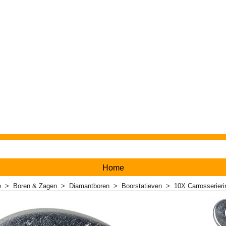
Home
e
>
Boren & Zagen
>
Diamantboren
>
Boorstatieven
>
10X Carrosserie