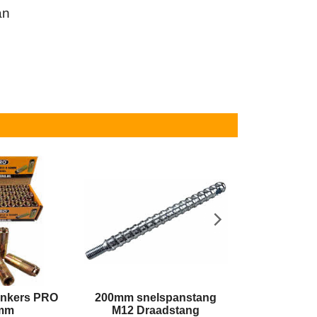
an
Ankers PRO
200mm snelspanstang
200mm snel
mm
M12 Draadstang
M12 Dra