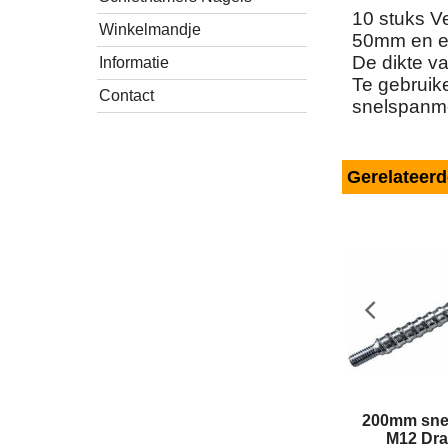
10 stuks V
Winkelmandje
50mm en e
De dikte v
Informatie
Te gebruik
Contact
snelspanm
Gerelateer
200mm sne
M12 Dr