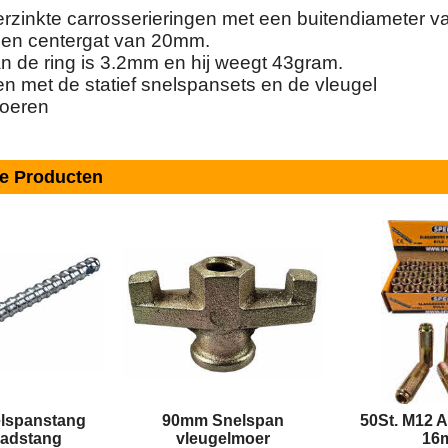
erzinkte carrosserieringen met een buitendiameter v
en centergat van 20mm.
an de ring is 3.2mm en hij weegt 43gram.
en met de statief snelspansets en de vleugel
oeren
de Producten
lspanstang
90mm Snelspan
50St. M12 
aadstang
vleugelmoer
16