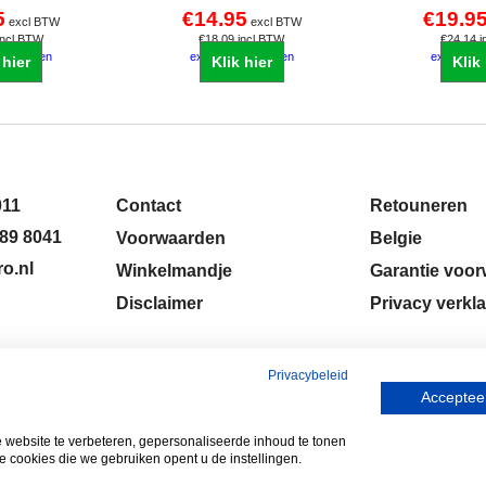
5
€
14.95
€
19.9
excl BTW
excl BTW
incl BTW
€
18.09
incl BTW
€
24.14
i
zendkosten
excl Verzendkosten
excl Verz
 hier
Klik hier
Klik
011
Contact
Retouneren
89 8041
Voorwaarden
Belgie
o.nl
Winkelmandje
Garantie voo
Disclaimer
Privacy verkla
Privacybeleid
Accepteer
ebsite te verbeteren, gepersonaliseerde inhoud te tonen
e cookies die we gebruiken opent u de instellingen.
Webwinkel gemaakt met
ShopFactory webwinkel