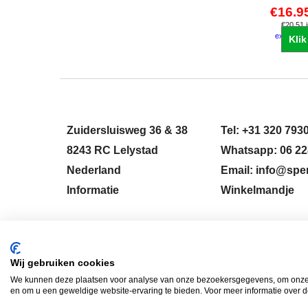
€
16.9
€
20.51
excl Ver
Klik
Zuidersluisweg 36 & 38
Tel: +31 320 793
8243 RC Lelystad
Whatsapp: 06 22
Nederland
Email: info@sper
Informatie
Winkelmandje
HERROEPINGSKNOP
Wij gebruiken cookies
We kunnen deze plaatsen voor analyse van onze bezoekersgegevens, om onze w
en om u een geweldige website-ervaring te bieden. Voor meer informatie over d