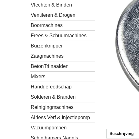
Vlechten & Binden
Ventileren & Drogen
Boormachines
Frees & Schuurmachines
Buizenknipper
Zaagmachines
BetonTrilnaalden
Mixers
Handgereedschap
Solderen & Branden
Reinigingmachines
Airless Verf & Injectiepomp
Vacuumpompen
Beschrijving
Schiethamers Nagels