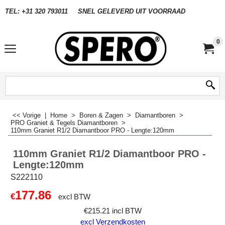
TEL: +31 320 793011
SNEL GELEVERD UIT VOORRAAD
0
<< Vorige
|
Home
>
Boren & Zagen
>
Diamantboren
>
PRO Graniet & Tegels Diamantboren
>
110mm Graniet R1/2 Diamantboor PRO - Lengte:120mm
110mm Graniet R1/2 Diamantboor PRO -
Lengte:120mm
S222110
177.86
€
excl BTW
€
215.21
incl BTW
excl Verzendkosten