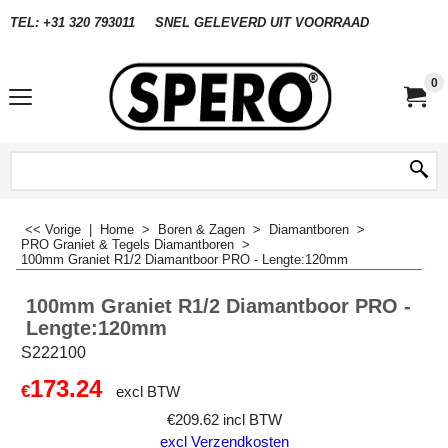
TEL: +31 320 793011
SNEL GELEVERD UIT VOORRAAD
0
<< Vorige
|
Home
>
Boren & Zagen
>
Diamantboren
>
PRO Graniet & Tegels Diamantboren
>
100mm Graniet R1/2 Diamantboor PRO - Lengte:120mm
100mm Graniet R1/2 Diamantboor PRO -
Lengte:120mm
S222100
173.24
€
excl BTW
€
209.62
incl BTW
excl Verzendkosten