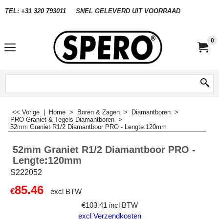
TEL: +31 320 793011
SNEL GELEVERD UIT VOORRAAD
0
<< Vorige
|
Home
>
Boren & Zagen
>
Diamantboren
>
PRO Graniet & Tegels Diamantboren
>
52mm Graniet R1/2 Diamantboor PRO - Lengte:120mm
52mm Graniet R1/2 Diamantboor PRO -
Lengte:120mm
S222052
85.46
€
excl BTW
€
103.41
incl BTW
excl Verzendkosten