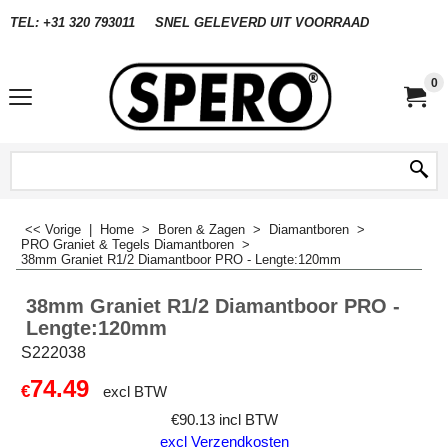
TEL: +31 320 793011
SNEL GELEVERD UIT VOORRAAD
0
<< Vorige
|
Home
>
Boren & Zagen
>
Diamantboren
>
PRO Graniet & Tegels Diamantboren
>
38mm Graniet R1/2 Diamantboor PRO - Lengte:120mm
38mm Graniet R1/2 Diamantboor PRO -
Lengte:120mm
S222038
74.49
€
excl BTW
€
90.13
incl BTW
excl Verzendkosten