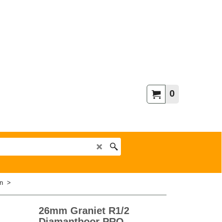
0
n
>
26mm Graniet R1/2
Diamantboor PRO -