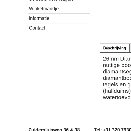
Winkelmandje
Informatie
Contact
Beschrijving
26mm Diame
nuttige bo
diamantseg
diamantboor
tegels en g
(halfduims
watertoevo
Zuidersluisweg 36 & 38
Tel: +31 320 793