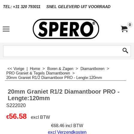
TEL: +31 320 793011
SNEL GELEVERD UIT VOORRAAD
0
<< Vorige
|
Home
>
Boren & Zagen
>
Diamantboren
>
PRO Graniet & Tegels Diamantboren
>
20mm Graniet R1/2 Diamantboor PRO - Lengte:120mm
20mm Graniet R1/2 Diamantboor PRO -
Lengte:120mm
S222020
56.58
€
excl BTW
€
68.46
incl BTW
excl Verzendkosten