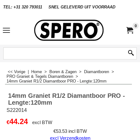
TEL: +31 320 793011
SNEL GELEVERD UIT VOORRAAD
0
<< Vorige
|
Home
>
Boren & Zagen
>
Diamantboren
>
PRO Graniet & Tegels Diamantboren
>
14mm Graniet R1/2 Diamantboor PRO - Lengte:120mm
14mm Graniet R1/2 Diamantboor PRO -
Lengte:120mm
S222014
44.24
€
excl BTW
€
53.53
incl BTW
excl Verzendkosten