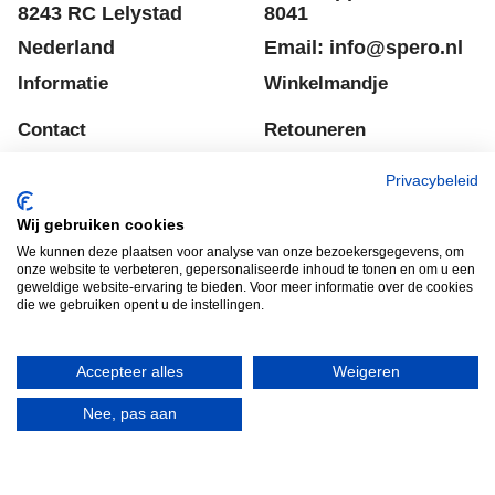
Zuidersluisweg 36 &
Tel: +31 320 793011
38
Whatsapp: 06 2289
8243 RC Lelystad
8041
Nederland
Email: info@spero.nl
Informatie
Winkelmandje
Privacybeleid
Contact
Retouneren
Voorwaarden
Belgie
Wij gebruiken cookies
We kunnen deze plaatsen voor analyse van onze bezoekersgegevens, om
Winkelmandje
Garantie voorwaarden
onze website te verbeteren, gepersonaliseerde inhoud te tonen en om u een
geweldige website-ervaring te bieden. Voor meer informatie over de cookies
Disclaimer
Privacy verklaring
die we gebruiken opent u de instellingen.
Accepteer alles
Weigeren
HERROEPINGSKNOP
Nee, pas aan
Webwinkel gemaakt met