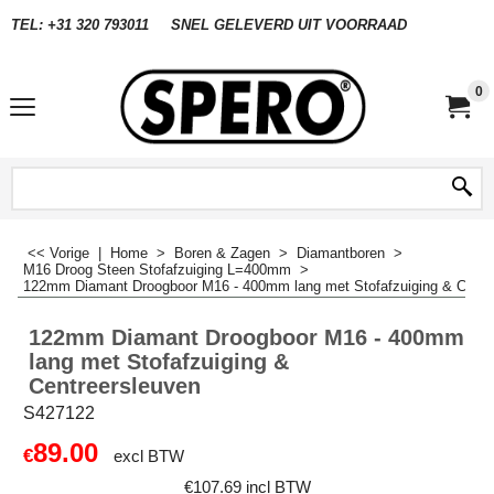
TEL: +31 320 793011
SNEL GELEVERD UIT VOORRAAD
0
<< Vorige
|
Home
>
Boren & Zagen
>
Diamantboren
>
M16 Droog Steen Stofafzuiging L=400mm
>
122mm Diamant Droogboor M16 - 400mm lang met Stofafzuiging & Centr
122mm Diamant Droogboor M16 - 400mm
lang met Stofafzuiging &
Centreersleuven
S427122
89.00
€
excl BTW
€
107.69
incl BTW