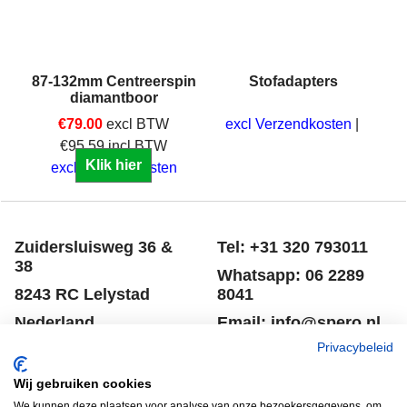
e
87-132mm Centreerspin
Stofadapters
diamantboor
€
79.00
excl BTW
excl Verzendkosten
€
95.59
incl BTW
Klik hier
excl Verzendkosten
Zuidersluisweg 36 &
Tel: +31 320 793011
38
Whatsapp: 06 2289
8243 RC Lelystad
8041
Nederland
Email: info@spero.nl
Privacybeleid
Informatie
Winkelmandje
Wij gebruiken cookies
Contact
Retouneren
We kunnen deze plaatsen voor analyse van onze bezoekersgegevens, om