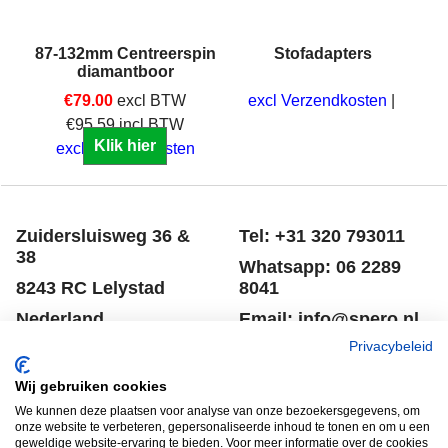
e
87-132mm Centreerspin
Stofadapters
diamantboor
€
79.00
excl BTW
excl Verzendkosten
€
95.59
incl BTW
Klik hier
excl Verzendkosten
Zuidersluisweg 36 &
Tel: +31 320 793011
38
Whatsapp: 06 2289
8243 RC Lelystad
8041
Nederland
Email: info@spero.nl
Privacybeleid
Informatie
Winkelmandje
Wij gebruiken cookies
Contact
Retouneren
We kunnen deze plaatsen voor analyse van onze bezoekersgegevens, om
Voorwaarden
Belgie
onze website te verbeteren, gepersonaliseerde inhoud te tonen en om u een
geweldige website-ervaring te bieden. Voor meer informatie over de cookies