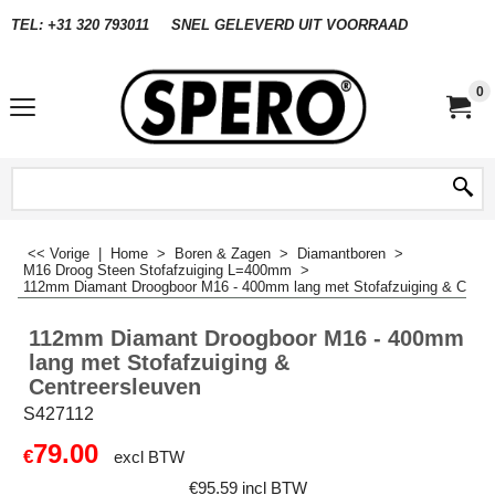
TEL: +31 320 793011
SNEL GELEVERD UIT VOORRAAD
0
<< Vorige
|
Home
>
Boren & Zagen
>
Diamantboren
>
M16 Droog Steen Stofafzuiging L=400mm
>
112mm Diamant Droogboor M16 - 400mm lang met Stofafzuiging & Centr
112mm Diamant Droogboor M16 - 400mm
lang met Stofafzuiging &
Centreersleuven
S427112
79.00
€
excl BTW
€
95.59
incl BTW