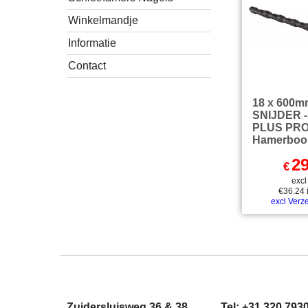
Winkelmandje
Informatie
Contact
18 x 600m
SNIJDER -
PLUS PR
Hamerboo
29
€
exc
€
36.24
excl Verz
Zuidersluisweg 36 & 38
Tel: +31 320 793