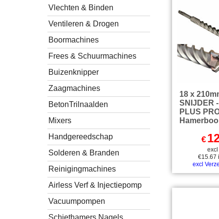
Vlechten & Binden
Ventileren & Drogen
Boormachines
Frees & Schuurmachines
Buizenknipper
Zaagmachines
18 x 210m
SNIJDER -
BetonTrilnaalden
PLUS PR
Mixers
Hamerboo
12
Handgereedschap
€
exc
Solderen & Branden
€
15.67
excl Verz
Reinigingmachines
Airless Verf & Injectiepomp
Vacuumpompen
Schiethamers Nagels