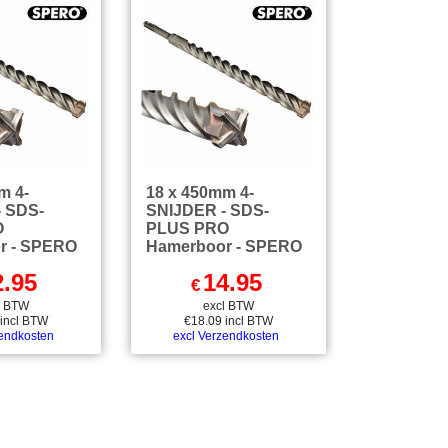
m 4-
18 x 450mm 4-
- SDS-
SNIJDER - SDS-
O
PLUS PRO
r - SPERO
Hamerboor - SPERO
2.95
14.95
€
l BTW
excl BTW
incl BTW
€
18.09
incl BTW
zendkosten
excl Verzendkosten