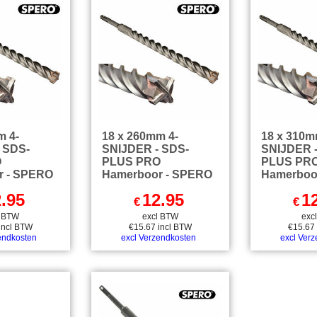
m 4-
18 x 260mm 4-
18 x 310m
 SDS-
SNIJDER - SDS-
SNIJDER 
O
PLUS PRO
PLUS PR
r - SPERO
Hamerboor - SPERO
Hamerboo
.95
12.95
1
€
€
l BTW
excl BTW
exc
incl BTW
€
15.67
incl BTW
€
15.67
endkosten
excl Verzendkosten
excl Ver