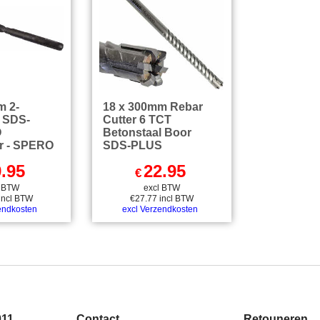
m 2-
18 x 300mm Rebar
 SDS-
Cutter 6 TCT
O
Betonstaal Boor
r - SPERO
SDS-PLUS
.95
22.95
€
l BTW
excl BTW
incl BTW
€
27.77
incl BTW
endkosten
excl Verzendkosten
011
Contact
Retouneren