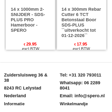
14 x 1000mm 2-
14 x 300mm Rebar
SNIJDER - SDS-
Cutter 6 TCT
PLUS PRO
Betonstaal Boor
Hamerboor -
SDS-PLUS
SPERO
``uitverkocht tot
01-12-2026``
29.95
17.95
€
€
excl BTW
excl BTW
€
36.24
incl BTW
€
21.72
incl BTW
excl Verzendkosten
excl Verzendkosten
Zuidersluisweg 36 &
Tel: +31 320 793011
38
Whatsapp: 06 2289
8243 RC Lelystad
8041
Nederland
Email: info@spero.nl
Informatie
Winkelmandje