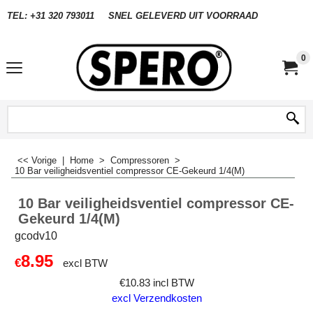
TEL: +31 320 793011
SNEL GELEVERD UIT VOORRAAD
0
<< Vorige
|
Home
>
Compressoren
>
10 Bar veiligheidsventiel compressor CE-Gekeurd 1/4(M)
10 Bar veiligheidsventiel compressor CE-
Gekeurd 1/4(M)
gcodv10
8.95
€
excl BTW
€
10.83
incl BTW
excl Verzendkosten