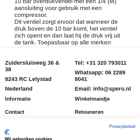
10 bar overdukventiel met een 1/4 (M)
aansluiting voor gebruik met een
compressor.
Dit ventiel zorgt ervoor dat wanneer de
druk boven de 10 bar komt, het ventiel
zich opent en dan laat hij de druk vrij uit
de tank. Toepasbaar op alle merken
compressors.
Zuidersluisweg 36 &
Tel: +31 320 793011
38
Whatsapp: 06 2289
8243 RC Lelystad
8041
Nederland
Email: info@spero.nl
Informatie
Winkelmandje
Contact
Retouneren
Voorwaarden
Belgie
Privacybeleid
Winkelmandje
Garantie voorwaarden
Wij gebruiken cookies