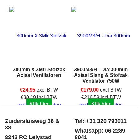
300mm X 3Mtr Stofzak
3900M3/H - Dia:300mm
Axiaal Ventilatoren
Axiaal Slang & Stofzak
Ventilator 750W
€
24.95
excl BTW
€
179.00
excl BTW
€
30.19
incl BTW
€
216.59
incl BTW
Klik hier
Klik hier
excl Verzendkosten
excl Verzendkosten
Zuidersluisweg 36 &
Tel: +31 320 793011
38
Whatsapp: 06 2289
8243 RC Lelystad
8041