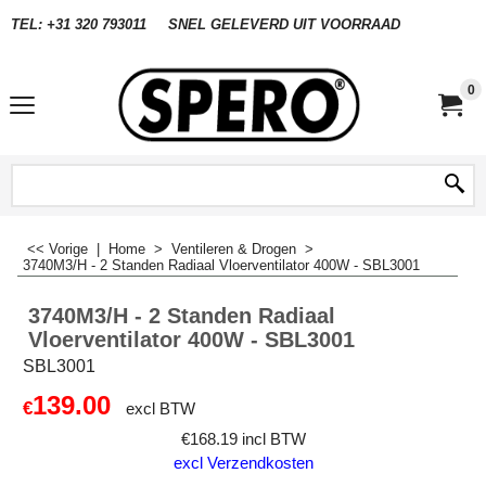
TEL: +31 320 793011
SNEL GELEVERD UIT VOORRAAD
0
<< Vorige
|
Home
>
Ventileren & Drogen
>
3740M3/H - 2 Standen Radiaal Vloerventilator 400W - SBL3001
3740M3/H - 2 Standen Radiaal
Vloerventilator 400W - SBL3001
SBL3001
139.00
€
excl BTW
€
168.19
incl BTW
excl Verzendkosten