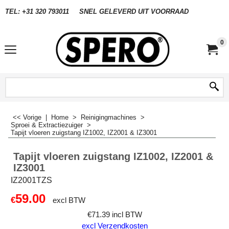
TEL: +31 320 793011
SNEL GELEVERD UIT VOORRAAD
0
<< Vorige
|
Home
>
Reinigingmachines
>
Sproei & Extractiezuiger
>
Tapijt vloeren zuigstang IZ1002, IZ2001 & IZ3001
Tapijt vloeren zuigstang IZ1002, IZ2001 &
IZ3001
IZ2001TZS
59.00
€
excl BTW
€
71.39
incl BTW
excl Verzendkosten