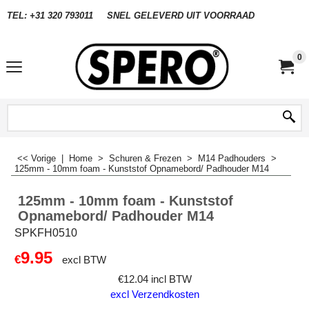
TEL: +31 320 793011
SNEL GELEVERD UIT VOORRAAD
0
<< Vorige
|
Home
>
Schuren & Frezen
>
M14 Padhouders
>
125mm - 10mm foam - Kunststof Opnamebord/ Padhouder M14
125mm - 10mm foam - Kunststof
Opnamebord/ Padhouder M14
SPKFH0510
9.95
€
excl BTW
€
12.04
incl BTW
excl Verzendkosten