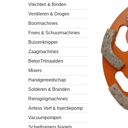
Vlechten & Binden
Ventileren & Drogen
Boormachines
Frees & Schuurmachines
Buizenknipper
Zaagmachines
BetonTrilnaalden
Mixers
Handgereedschap
Solderen & Branden
Reinigingmachines
Airless Verf & Injectiepomp
Vacuumpompen
Schiethamers Nagels