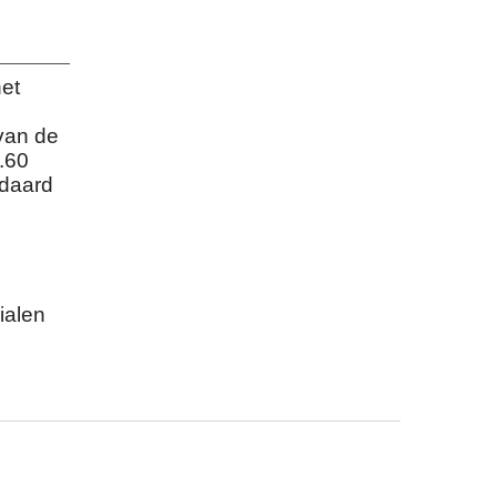
et
van de
.60
ndaard
ialen