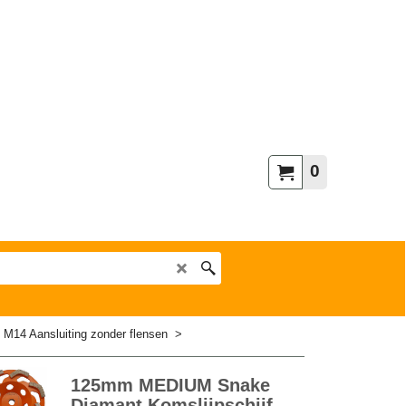
0
>
M14 Aansluiting zonder flensen
>
125mm MEDIUM Snake
Diamant Komslijpschijf