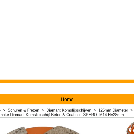
Home
e
>
Schuren & Frezen
>
Diamant Komslijpschijven
>
125mm Diameter
ke Diamant Komslijpschijf Beton & Coating - SPERO- M14 H=28mm