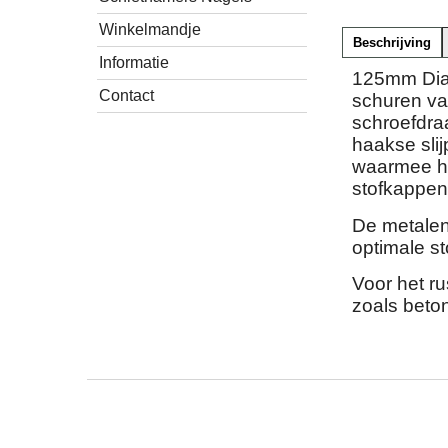
Winkelmandje
Beschrijving
Informatie
125mm Dia
Contact
schuren va
schroefdra
haakse sli
waarmee hij
stofkappen
De metalen
optimale st
Voor het r
zoals beton