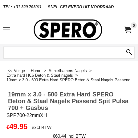
TEL: +31 320 793011
SNEL GELEVERD UIT VOORRAAD
0
<< Vorige
|
Home
>
Schiethamers Nagels
>
Extra hard HC6 Beton & Staal nagels
>
19mm x 3.0 - 500 Extra Hard SPERO Beton & Staal Nagels Passend Spi
19mm x 3.0 - 500 Extra Hard SPERO
Beton & Staal Nagels Passend Spit Pulsa
700 + Gasbus
SPP700-22mmXH
49.95
€
excl BTW
€
60.44
incl BTW