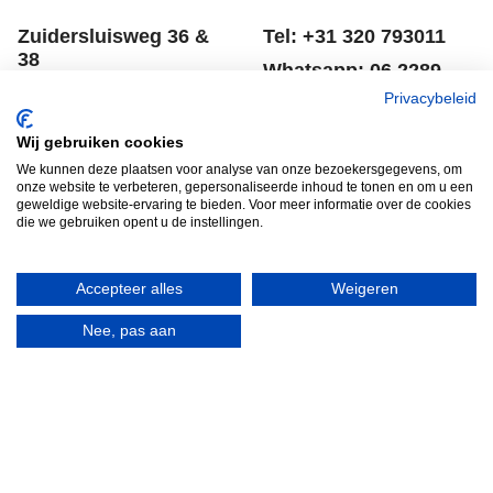
Zuidersluisweg 36 &
Tel: +31 320 793011
38
Whatsapp: 06 2289
8243 RC Lelystad
8041
Privacybeleid
Nederland
Email: info@spero.nl
Wij gebruiken cookies
Informatie
Winkelmandje
We kunnen deze plaatsen voor analyse van onze bezoekersgegevens, om
onze website te verbeteren, gepersonaliseerde inhoud te tonen en om u een
geweldige website-ervaring te bieden. Voor meer informatie over de cookies
Contact
Retouneren
die we gebruiken opent u de instellingen.
Voorwaarden
Belgie
Winkelmandje
Garantie voorwaarden
Accepteer alles
Weigeren
Disclaimer
Privacy verklaring
Nee, pas aan
HERROEPINGSKNOP