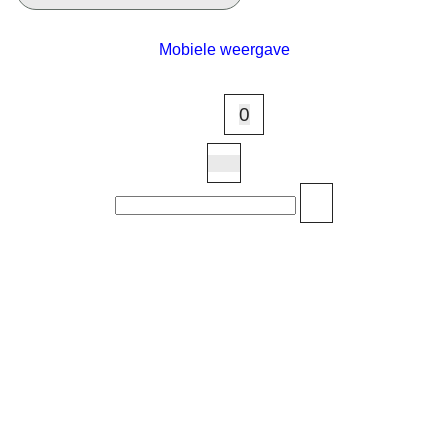
Mobiele weergave
Webwinkel gemaakt met
ShopFactory webwinkel
software.
0