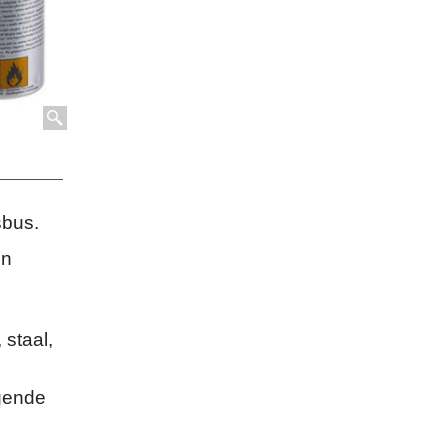
sbus.
en
 staal,
lgende