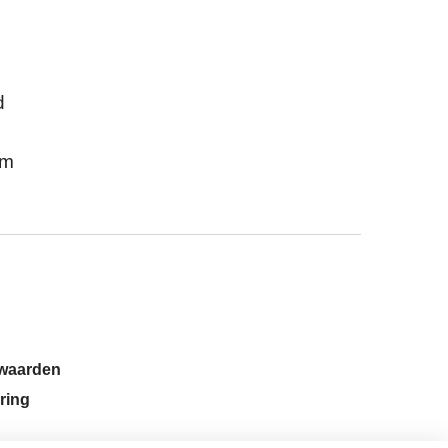
d
mm
rwaarden
ring