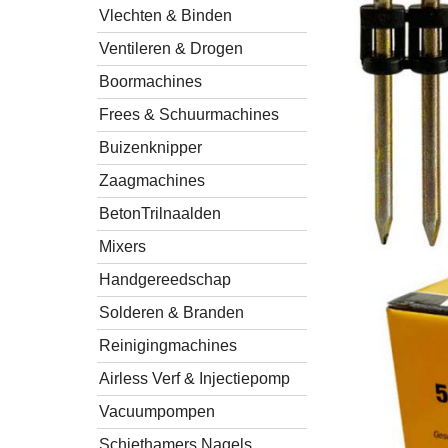
Vlechten & Binden
Ventileren & Drogen
Boormachines
Frees & Schuurmachines
Buizenknipper
Zaagmachines
BetonTrilnaalden
Mixers
Handgereedschap
Solderen & Branden
Reinigingmachines
Airless Verf & Injectiepomp
Vacuumpompen
Schiethamers Nagels