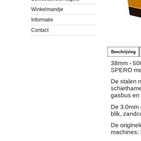
Winkelmandje
Informatie
Contact
Beschrijving
38mm - 50
SPERO met 
De stalen n
schiethame
gasbus en h
De 3.0mm di
blik, zand
De origine
machines: 