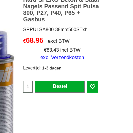
Nagels Passend Spit Pulsa
800, P27, P40, P65 +
Gasbus
SPPULSA800-38mm500STxh
68.95
excl BTW
€
€
83.43
incl BTW
excl Verzendkosten
Levertijd:
1-3 dagen
Bestel