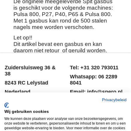
De originele meegeleverde Spit gasbus
is geschikt voor de volgende machines:
Pulsa 800, P27, P40, P65 & Pulsa 800.
Met 1 gasbus kan rond de 500 stalen
nagels mee worden verschoten.
Let op!!
Dit artikel bevat een gasbus en kan
daarom niet retour of geruild worden.
Zuidersluisweg 36 &
Tel: +31 320 793011
38
Whatsapp: 06 2289
8243 RC Lelystad
8041
Privacybeleid
Nederland
Email: info@spero.nl
Wij gebruiken cookies
Informatie
Winkelmandje
We kunnen deze plaatsen voor analyse van onze bezoekersgegevens, om
onze website te verbeteren, gepersonaliseerde inhoud te tonen en om u een
geweldige website-ervaring te bieden. Voor meer informatie over de cookies
Contact
Retouneren