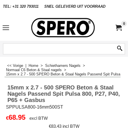
TEL: +31 320 793011
SNEL GELEVERD UIT VOORRAAD
0
<< Vorige
|
Home
>
Schiethamers Nagels
>
Normaal C6 Beton & Staal nagels
>
15mm x 2.7 - 500 SPERO Beton & Staal Nagels Passend Spit Pulsa 800
15mm x 2.7 - 500 SPERO Beton & Staal
Nagels Passend Spit Pulsa 800, P27, P40,
P65 + Gasbus
SPPULSA800-16mm500ST
68.95
€
excl BTW
€
83.43
incl BTW