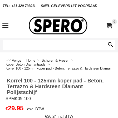
TEL: +31 320 793011
SNEL GELEVERD UIT VOORRAAD
0
<< Vorige
|
Home
>
Schuren & Frezen
>
Koper Beton Diamantpads
>
Korrel 100 - 125mm koper pad - Beton, Terrazzo & Hardsteen Diamant Poli
Korrel 100 - 125mm koper pad - Beton,
Terrazzo & Hardsteen Diamant
Polijstschijf
SPMK05-100
29.95
€
excl BTW
€
36.24
incl BTW