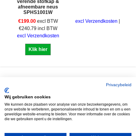
verende stofkap &
afneembare neus
SPHS1001W
€
199.00
excl BTW
excl Verzendkosten
€
240.79
incl BTW
excl Verzendkosten
Klik hier
Zuidersluisweg 36 &
Tel: +31 320 793011
Privacybeleid
38
Whatsapp: 06 2289
Wij gebruiken cookies
8243 RC Lelystad
8041
We kunnen deze plaatsen voor analyse van onze bezoekersgegevens, om
Nederland
Email: info@spero.nl
onze website te verbeteren, gepersonaliseerde inhoud te tonen en om u een
geweldige website-ervaring te bieden. Voor meer informatie over de cookies
Informatie
Winkelmandje
die we gebruiken opent u de instellingen.
Contact
Retouneren