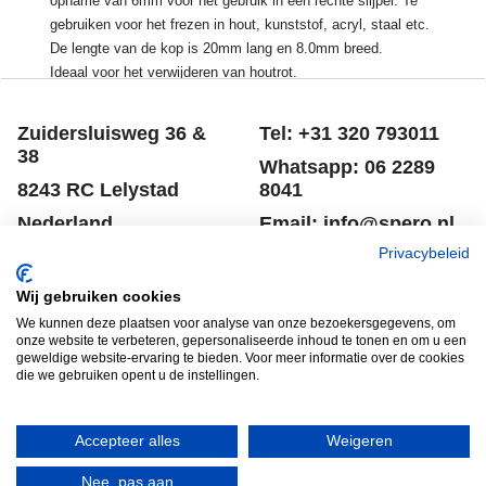
opname van 6mm voor het gebruik in een rechte slijper. Te
gebruiken voor het frezen in hout, kunststof, acryl, staal etc.
De lengte van de kop is 20mm lang en 8.0mm breed.
Ideaal voor het verwijderen van houtrot.
Zuidersluisweg 36 &
Tel: +31 320 793011
38
Whatsapp: 06 2289
8243 RC Lelystad
8041
Nederland
Email: info@spero.nl
Privacybeleid
Informatie
Winkelmandje
Wij gebruiken cookies
Contact
Retouneren
We kunnen deze plaatsen voor analyse van onze bezoekersgegevens, om
Voorwaarden
Belgie
onze website te verbeteren, gepersonaliseerde inhoud te tonen en om u een
geweldige website-ervaring te bieden. Voor meer informatie over de cookies
Winkelmandje
Garantie voorwaarden
die we gebruiken opent u de instellingen.
Disclaimer
Privacy verklaring
Accepteer alles
Weigeren
Nee, pas aan