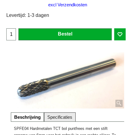
excl Verzendkosten
Levertijd:
1-3 dagen
Bestel
Beschrijving
Specificaties
SPFE04 Hardmetalen TCT bol puntfrees met een stift