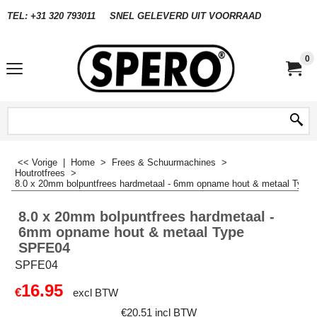
TEL: +31 320 793011
SNEL GELEVERD UIT VOORRAAD
0
<< Vorige
|
Home
>
Frees & Schuurmachines
>
Houtrotfrees
>
8.0 x 20mm bolpuntfrees hardmetaal - 6mm opname hout & metaal Typ
8.0 x 20mm bolpuntfrees hardmetaal -
6mm opname hout & metaal Type
SPFE04
SPFE04
16.95
€
excl BTW
€
20.51
incl BTW